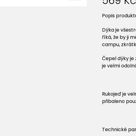
569
K
Popis produkt
Dýka je všest
říká, že by ji
campu, zkrátk
Čepel dýky je 
je velmi odoln
Rukojeď je vel
přibaleno pou
Technické pa