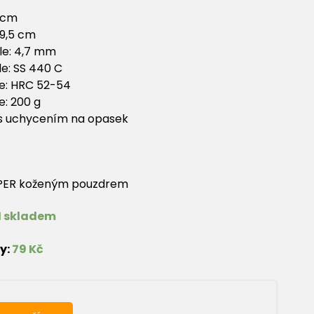
1 cm
 9,5 cm
le: 4,7 mm
le: SS 440 C
e: HRC 52-54
: 200 g
 s uchycením na opasek
PPER koženým pouzdrem
1 skladem
y:
79 Kč