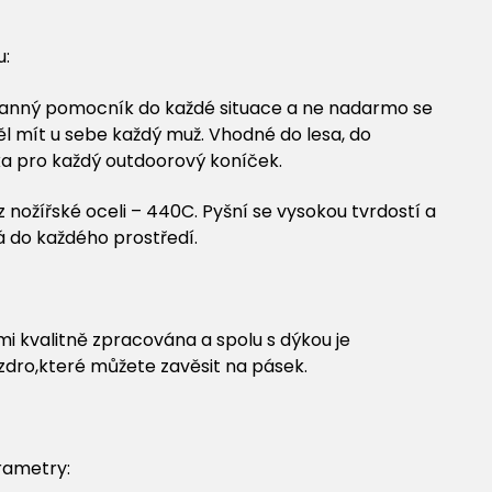
č
u:
ranný pomocník do každé situace a ne nadarmo se
 měl mít u sebe každý muž. Vhodné do lesa, do
a pro každý outdoorový koníček.
z nožířské oceli – 440C. Pyšní se vysokou tvrdostí a
á do každého prostředí.
mi kvalitně zpracována a spolu s dýkou je
zdro,které můžete zavěsit na pásek.
rametry: