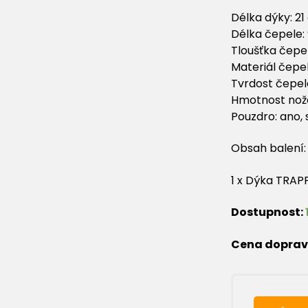
Délka dýky: 2
Délka čepele:
Tloušťka čepe
Materiál čepe
Tvrdost čepel
Hmotnost nože
Pouzdro: ano,
Obsah balení:
1 x Dýka TRA
Dostupnost:
Cena doprav