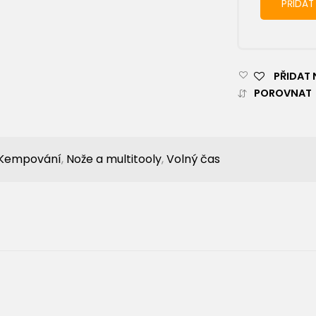
PŘIDAT
PŘIDAT 
POROVNAT
Kempování
,
Nože a multitooly
,
Volný čas