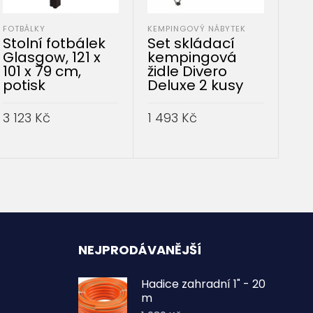
FOTBÁLKY
KEMPINGOVÝ NÁBYTEK
POK
Stolní fotbálek
Set skládací
XX
Glasgow, 121 x
kempingová
stů
101 x 79 cm,
židle Divero
213
potisk
Deluxe 2 kusy
mo
3 123
Kč
1 493
Kč
7 
PŘIDAT DO KOŠÍKU
PŘIDAT DO KOŠÍKU
P
NEJPRODÁVANĚJŠÍ
Hadice zahradní 1" - 20
m