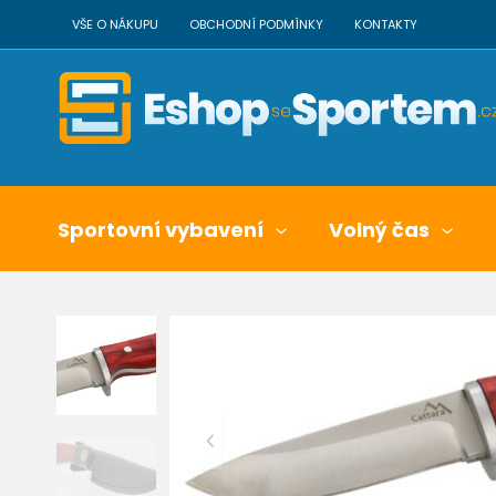
VŠE O NÁKUPU
OBCHODNÍ PODMÍNKY
KONTAKTY
Sportovní vybavení
Volný čas