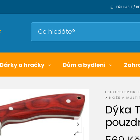
PŘIHLÁSIT / 
Dárky a hračky
Dům a bydlení
Zahr
ESHOPSESPORT
>
NOŽE A MULT
Dýka 
pouzd