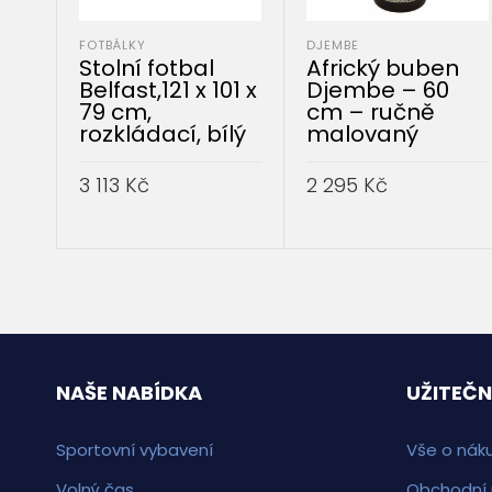
FOTBÁLKY
DJEMBE
Stolní fotbal
Africký buben
Belfast,121 x 101 x
Djembe – 60
79 cm,
cm – ručně
rozkládací, bílý
malovaný
3 113
Kč
2 295
Kč
PŘIDAT DO KOŠÍKU
PŘIDAT DO KOŠÍKU
NAŠE NABÍDKA
UŽITEČN
Sportovní vybavení
Vše o nák
Volný čas
Obchodní