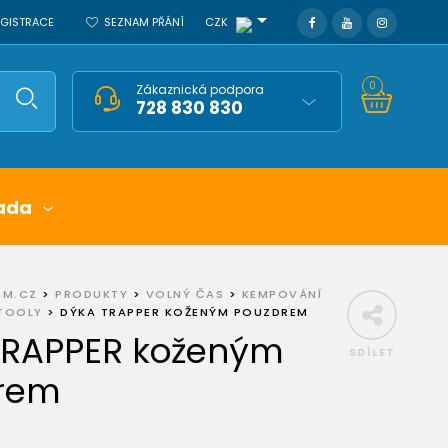
REGISTRACE
SEZNAM PŘÁNÍ
CZK
0
Zákaznická podpora
728 830 830
ada
EM.CZ
>
PRODUKTY
>
VOLNÝ ČAS
>
KEMPOVÁNÍ
ITOOLY
>
DÝKA TRAPPER KOŽENÝM POUZDREM
TRAPPER koženým
SDÍLET
rem