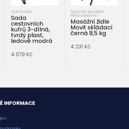
CESTOVÁNÍ
OSTATNÍ MASÁŽNÍ
PŘÍSLUŠENSTVÍ
Sada
Masážní židle
cestovních
Movit skládací
kufrů 3-dílná,
černá 8,5 kg
tvrdý plast,
ledově modrá
4 231
Kč
4 079
Kč
PŘIDAT DO KOŠÍKU
PŘIDAT DO KOŠÍKU
É INFORMACE
upu
 podmínky