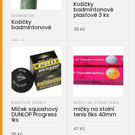
Košíčky
badmintonové
plastové 3 ks
BADMINTON
Košíčky
badmintonové
36
Kč
PŘIDAT DO KOŠÍKU
189
Kč
PŘIDAT DO KOŠÍKU
RAKETOVÉ SPORTY
MÍČKY NA STOLNÍ TENIS
Míček squashový
míčky na stolní
DUNLOP Progress
tenis 6ks 40mm
1ks
47
Kč
115
Kč