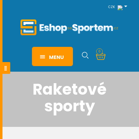
CZK
0
MENU
Raketové
sporty