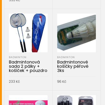
335
Kč
PŘIDAT DO KOŠÍKU
PŘIDAT DO KOŠÍKU
BADMINTON
BADMINTON
Badmintonová
Badmintonové
sada 2 pálky +
košíčky péřové
košíček + pouzdro
3ks
233
Kč
96
Kč
PŘIDAT DO KOŠÍKU
PŘIDAT DO KOŠÍKU