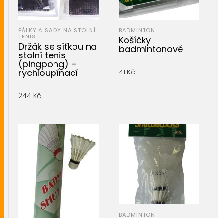
PÁLKY A SADY NA STOLNÍ
BADMINTON
TENIS
Košíčky
Držák se síťkou na
badmintonové
stolní tenis
(pingpong) –
rychloupínací
41
Kč
PŘIDAT DO KOŠÍKU
244
Kč
PŘIDAT DO KOŠÍKU
BADMINTON