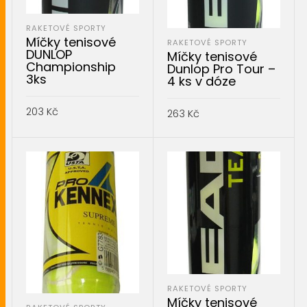
RAKETOVÉ SPORTY
Míčky tenisové
RAKETOVÉ SPORTY
DUNLOP
Míčky tenisové
Championship
Dunlop Pro Tour –
3ks
4 ks v dóze
203
Kč
263
Kč
PŘIDAT DO KOŠÍKU
PŘIDAT DO KOŠÍKU
RAKETOVÉ SPORTY
Míčky tenisové