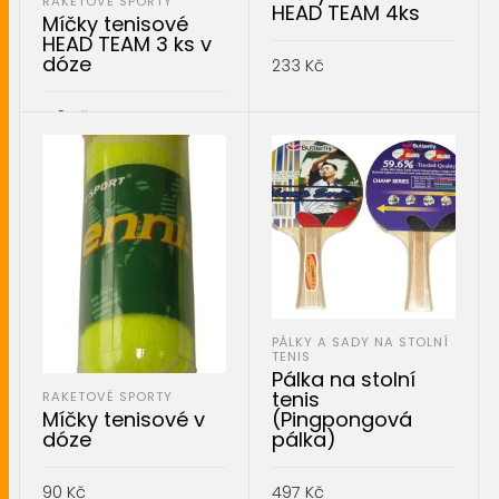
RAKETOVÉ SPORTY
HEAD TEAM 4ks
Míčky tenisové
HEAD TEAM 3 ks v
dóze
233
Kč
PŘIDAT DO KOŠÍKU
173
Kč
PŘIDAT DO KOŠÍKU
PÁLKY A SADY NA STOLNÍ
TENIS
Pálka na stolní
tenis
RAKETOVÉ SPORTY
Míčky tenisové v
(Pingpongová
dóze
pálka)
90
Kč
497
Kč