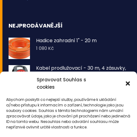
NEJPRODÁVANĚJŠÍ
Hadice zahradní 1" - 20 m
1 080
Kč
Kabel prodlužovací - 30 m, 4 zásuvky,
typ E buben
Spravovat Souhlas s
1 260
Kč
cookies
VOLTRONIC® Sada 2 kusů světelných
Abychom poskytli co nejlepší služby, používáme k ukládání
drátů 50 LED - teplá bílá
a/nebo přístupu k informacím o zařízení, technologie jako jsou
343
Kč
soubory cookies. Souhlas s těmito technologiemi nám umožní
zpracovávat údaje, jako je chování při procházení nebo jedinečná
ID na tomto webu. Nesouhlas nebo odvolání souhlasu může
nepříznivě ovlivnit určité vlastnosti a funkce.