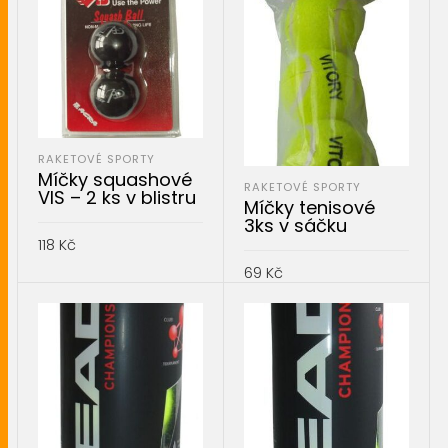
RAKETOVÉ SPORTY
Míčky squashové
RAKETOVÉ SPORTY
VIS – 2 ks v blistru
Míčky tenisové
3ks v sáčku
118
Kč
69
Kč
PŘIDAT DO KOŠÍKU
PŘIDAT DO KOŠÍKU