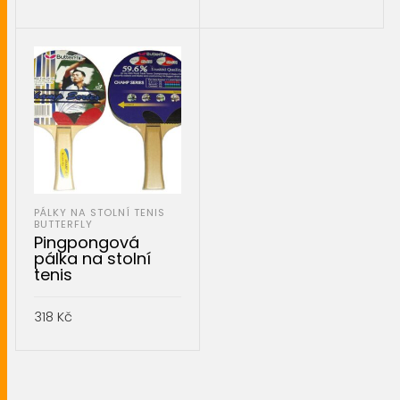
PŘIDAT DO KOŠÍKU
PŘIDAT DO KOŠÍKU
PÁLKY NA STOLNÍ TENIS
BUTTERFLY
Pingpongová
pálka na stolní
tenis
318
Kč
PŘIDAT DO KOŠÍKU