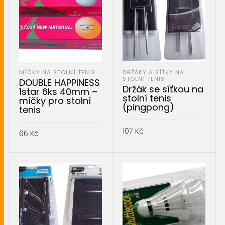
MÍČKY NA STOLNÍ TENIS
DRŽÁKY A SÍŤKY NA
STOLNÍ TENIS
DOUBLE HAPPINESS
Držák se síťkou na
1star 6ks 40mm –
stolní tenis
míčky pro stolní
(pingpong)
tenis
107
Kč
66
Kč
PŘIDAT DO KOŠÍKU
PŘIDAT DO KOŠÍKU