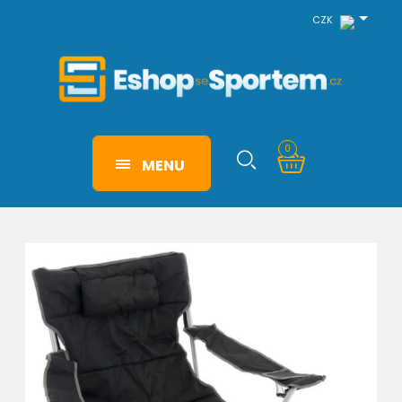
CZK
0
MENU