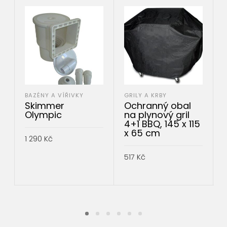
BAZÉNY A VÍŘIVKY
GRILY A KRBY
Skimmer
Ochranný obal
Olympic
na plynový gril
4+1 BBQ, 145 x 115
x 65 cm
1 290
Kč
PŘIDAT DO KOŠÍKU
517
Kč
PŘIDAT DO KOŠÍKU