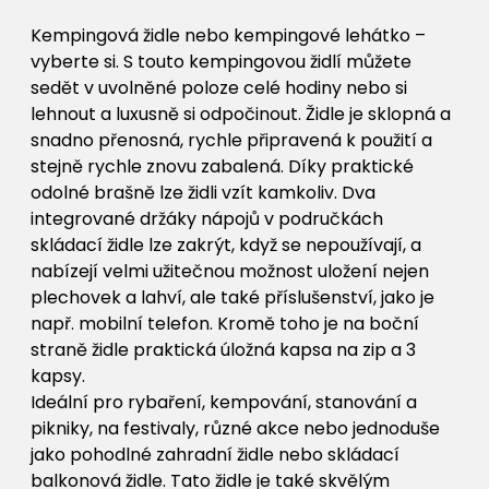
Kempingová židle nebo kempingové lehátko –
vyberte si. S touto kempingovou židlí můžete
sedět v uvolněné poloze celé hodiny nebo si
lehnout a luxusně si odpočinout. Židle je sklopná a
snadno přenosná, rychle připravená k použití a
stejně rychle znovu zabalená. Díky praktické
odolné brašně lze židli vzít kamkoliv. Dva
integrované držáky nápojů v područkách
skládací židle lze zakrýt, když se nepoužívají, a
nabízejí velmi užitečnou možnost uložení nejen
plechovek a lahví, ale také příslušenství, jako je
např. mobilní telefon. Kromě toho je na boční
straně židle praktická úložná kapsa na zip a 3
kapsy.
Ideální pro rybaření, kempování, stanování a
pikniky, na festivaly, různé akce nebo jednoduše
jako pohodlné zahradní židle nebo skládací
balkonová židle. Tato židle je také skvělým