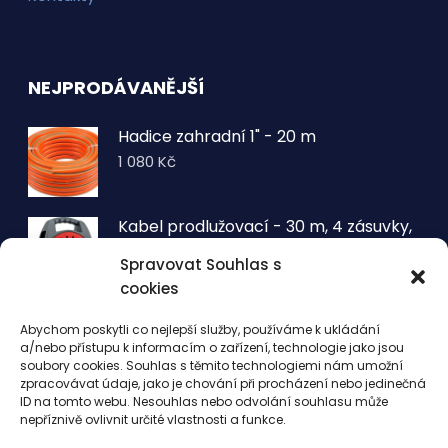
NEJPRODÁVANĚJŠÍ
Hadice zahradní 1" - 20 m
1 080
Kč
Kabel prodlužovací - 30 m, 4 zásuvky,
typ E buben
Spravovat Souhlas s
1 260
Kč
cookies
VOLTRONIC® Sada 2 kusů světelných
Abychom poskytli co nejlepší služby, používáme k ukládání
drátů 50 LED - teplá bílá
a/nebo přístupu k informacím o zařízení, technologie jako jsou
343
Kč
soubory cookies. Souhlas s těmito technologiemi nám umožní
zpracovávat údaje, jako je chování při procházení nebo jedinečná
ID na tomto webu. Nesouhlas nebo odvolání souhlasu může
nepříznivě ovlivnit určité vlastnosti a funkce.