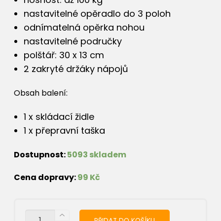
nastavitelné opěradlo do 3 poloh
odnímatelná opěrka nohou
nastavitelné područky
polštář: 30 x 13 cm
2 zakryté držáky nápojů
Obsah balení:
1 x skládací židle
1 x přepravní taška
Dostupnost:
5093 skladem
Cena dopravy:
99 Kč
MNOŽSTVÍ
PŘIDAT DO KOŠÍKU