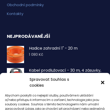
Obchodní podmínky
Kontakty
NEJPRODÁVANĚJŠÍ
Hadice zahradní 1" - 20 m
1 080
Kč
Kabel prodlužovací - 30 m, 4 zásuvky,
typ E buben
Spravovat Souhlas s
1 260
Kč
cookies
VOLTRONIC® Sada 2 kusů světelných
Abychom poskytli co nejlepší služby, používáme k ukládání
drátů 50 LED - teplá bílá
a/nebo přístupu k informacím o zařízení, technologie jako jsou
343
Kč
soubory cookies. Souhlas s těmito technologiemi nám umožní
zpracovávat údaje, jako je chování při procházení nebo jedinečná