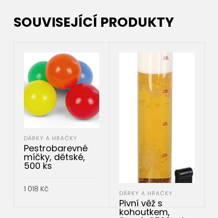
SOUVISEJÍCÍ PRODUKTY
DÁRKY A HRAČKY
Pestrobarevné
míčky, dětské,
500 ks
1 018
Kč
DÁRKY A HRAČKY
Pivní věž s
PŘIDAT DO KOŠÍKU
kohoutkem,