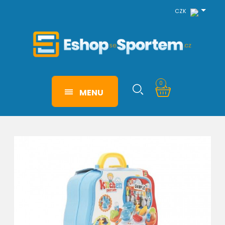
CZK
0
MENU