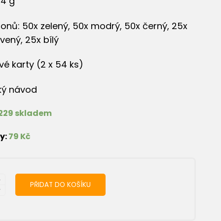
4 g
tonů: 50x zelený, 50x modrý, 50x černý, 25x
ený, 25x bílý
vé karty (2 x 54 ks)
ký návod
229 skladem
y:
79 Kč
PŘIDAT DO KOŠÍKU