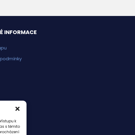
É INFORMACE
upu
 podmínky
řístupu k
as s těmito
procházení