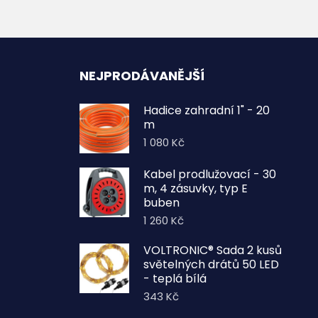
NEJPRODÁVANĚJŠÍ
Hadice zahradní 1" - 20
m
1 080
Kč
Kabel prodlužovací - 30
m, 4 zásuvky, typ E
buben
1 260
Kč
VOLTRONIC® Sada 2 kusů
světelných drátů 50 LED
- teplá bílá
343
Kč