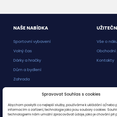
NAŠE NABÍDKA
UŽITEČN
Sportovní vybavení
Vše o nák
Volný čas
Obchodní
Dárky a hračky
Kontakty
Dům a bydlení
Zahrada
Spravovat Souhlas s cookies
Abychom poskytli co nejlepší služby, používáme k ukládání a/nebo p
informacím o zařízení, technologie jako jsou soubory cookies. Souhl
technologiemi nám umožní zpracovávat údaje, jako je chování při 