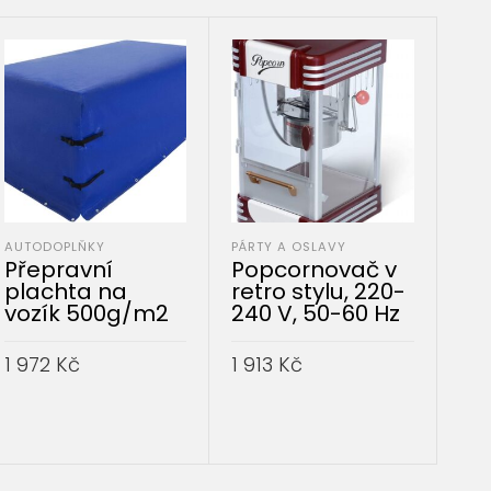
AUTODOPLŇKY
PÁRTY A OSLAVY
CES
Přepravní
Popcornovač v
Sa
plachta na
retro stylu, 220-
ce
vozík 500g/m2
240 V, 50-60 Hz
kuf
tvr
če
1 972
Kč
1 913
Kč
PŘIDAT DO KOŠÍKU
PŘIDAT DO KOŠÍKU
3 0
P