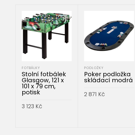
FOTBÁLKY
PODLOŽKY
Stolní fotbálek
Poker podložka
Glasgow, 121 x
skládací modrá
101 x 79 cm,
potisk
2 871
Kč
3 123
Kč
PŘIDAT DO KOŠÍKU
PŘIDAT DO KOŠÍKU