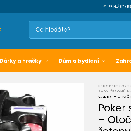
PŘIHLÁSIT / 
Dárky a hračky
Dům a bydlení
Zahr
ESHOPSESPORT
SADY ŽETONŮ N
CADDY – OTOČN
Poker 
– Otoč