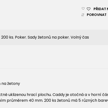
PŘIDAT 
POROVNAT
:
200 ks
,
Poker
,
Sady žetonů na poker
,
Volný čas
 na žetony
 uklizenou hrací plochu. Caddy je otočná a v horní části
dním průměrem 40 mm. 200 ks žetonů má 5 různých barev 