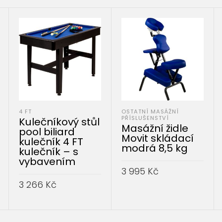
4 FT
OSTATNÍ MASÁŽNÍ
PŘÍSLUŠENSTVÍ
Kulečníkový stůl
Masážní židle
pool biliard
Movit skládací
kulečník 4 FT
modrá 8,5 kg
kulečník – s
vybavením
3 995
Kč
3 266
Kč
PŘIDAT DO KOŠÍKU
PŘIDAT DO KOŠÍKU