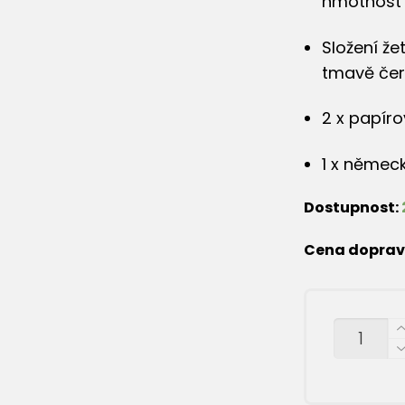
hmotnost 
Složení že
tmavě červ
2 x papíro
1 x němec
Dostupnost:
Cena doprav
MNOŽSTVÍ