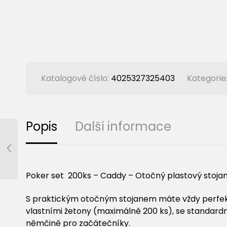
Katalogové číslo:
4025327325403
Kategorie
Popis
Další informace
Poker set 200ks – Caddy – Otočný plastový stojan
S praktickým otočným stojanem máte vždy perfektně
vlastními žetony (maximálně 200 ks), se standar
němčině pro začátečníky.