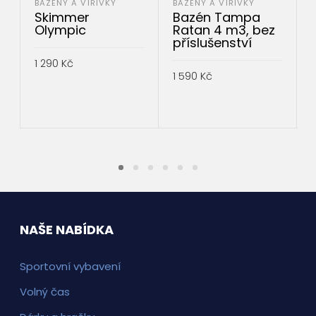
BAZÉNY A VÍŘIVKY
BAZÉNY A VÍŘIVKY
Skimmer
Bazén Tampa
Olympic
Ratan 4 m3, bez
příslušenství
1 290
Kč
1 590
Kč
3
PŘIDAT DO KOŠÍKU
PŘIDAT DO KOŠÍKU
NAŠE NABÍDKA
Sportovní vybavení
Volný čas