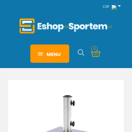
CZK
0
MENU