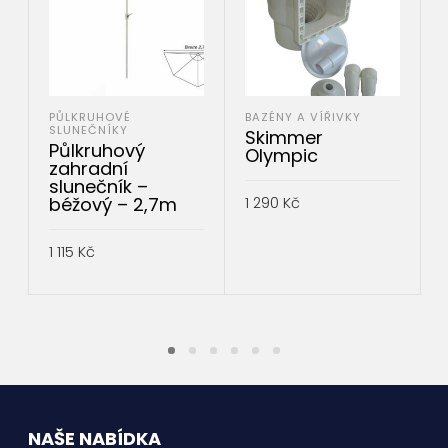
PŮLKRUHOVÉ
BAZÉNY A VÍŘIVKY
SLUNEČNÍKY
Skimmer
Půlkruhový
Olympic
zahradní
slunečník –
béžový – 2,7m
1 290
Kč
PŘIDAT DO KOŠÍKU
1 115
Kč
PŘIDAT DO KOŠÍKU
NAŠE NABÍDKA