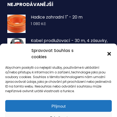
NEJPRODÁVANĚJŠÍ
Hadice zahradní 1" - 20 m
1 080
Kč
Kabel prodlužovací - 30 m, 4 zásuvky,
typ E buben
Spravovat Souhlas s
1 260
Kč
cookies
VOLTRONIC® Sada 2 kusů světelných
Abychom poskytli co nejlepší služby, používáme k ukládání
drátů 50 LED - teplá bílá
a/nebo přístupu k informacím o zařízení, technologie jako jsou
343
Kč
soubory cookies. Souhlas s těmito technologiemi nám umožní
zpracovávat údaje, jako je chování při procházení nebo jedinečná
ID na tomto webu. Nesouhlas nebo odvolání souhlasu může
nepříznivě ovlivnit určité vlastnosti a funkce.
Přijmout
© 2022 - EshopseSportem.cz. Vytvořeno