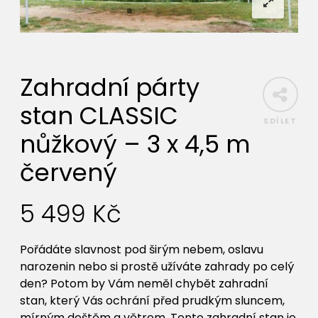
Zahradní párty
stan CLASSIC
SDÍLET
nůžkový – 3 x 4,5 m
červený
5 499
Kč
Pořádáte slavnost pod širým nebem, oslavu
narozenin nebo si prostě užíváte zahrady po celý
den? Potom by Vám neměl chybět zahradní
stan, který Vás ochrání před prudkým sluncem,
mírným deštěm a větrem. Tento zahradní stan je