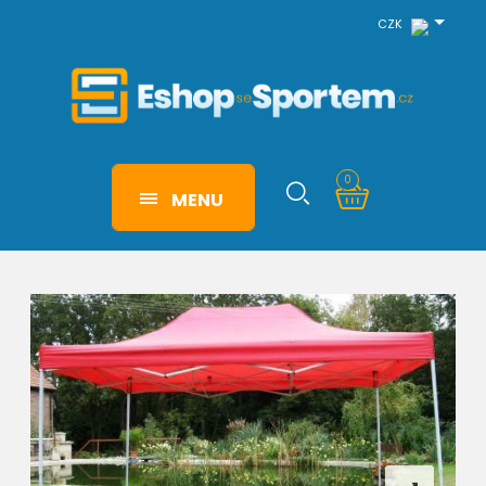
CZK
0
MENU