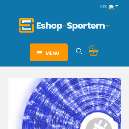
CZK
0
MENU