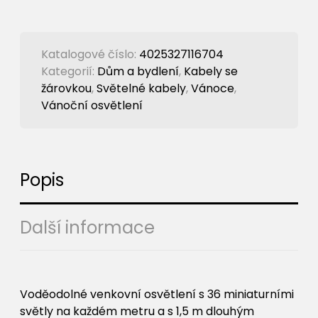
Katalogové číslo:
4025327116704
Kategorií:
Dům a bydlení
,
Kabely se
žárovkou
,
Světelné kabely
,
Vánoce
,
Vánoční osvětlení
Popis
Další informace
Voděodolné venkovní osvětlení s 36 miniaturními
světly na každém metru a s 1,5 m dlouhým