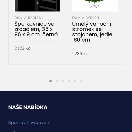
DŮM A BYDLENÍ
DŮM A BYDLENÍ
Šperkovnice se
Umělý vánoční
zrcadlem, 35 x
stromek se
96 x 9 cm, černá
stojanem, jedle
180 cm
1
2 133
Kč
1 235
Kč
PŘIDAT DO KOŠÍKU
PŘIDAT DO KOŠÍKU
NAŠE NABÍDKA
Sportovní vybavení