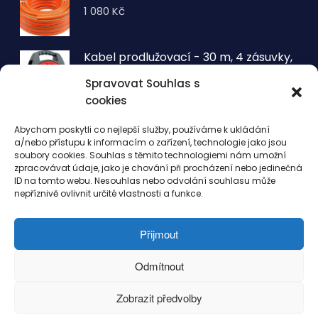
1 080
Kč
Kabel prodlužovací - 30 m, 4 zásuvky,
typ E buben
Spravovat Souhlas s
1 260
Kč
cookies
VOLTRONIC® Sada 2 kusů světelných
Abychom poskytli co nejlepší služby, používáme k ukládání
drátů 50 LED - teplá bílá
a/nebo přístupu k informacím o zařízení, technologie jako jsou
343
Kč
soubory cookies. Souhlas s těmito technologiemi nám umožní
zpracovávat údaje, jako je chování při procházení nebo jedinečná
ID na tomto webu. Nesouhlas nebo odvolání souhlasu může
nepříznivě ovlivnit určité vlastnosti a funkce.
Přijmout
© 2022 - EshopseSportem.cz. Vytvořeno
Odmítnout
TvorbaWebuPraha.cz
Zobrazit předvolby