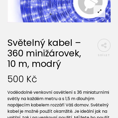
Světelný kabel –
360 minižárovek,
SDÍLET
10 m, modrý
500
Kč
Voděodolné venkovní osvětlení s 36 miniaturními
světly na každém metru a s 1,5 m dlouhým
napájecím kabelem rozzáří Váš domov. Světelný
kabel je možné použít okamžitě. Je ideální jak na
vnitřní, tak i na venkovní použití. Můžete ho použít