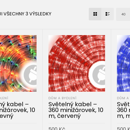
I VŠECHNY 3 VÝSLEDKY
40
LENÍ
DŮM A BYDLENÍ
DŮM A 
ný kabel –
Světelný kabel –
Svět
nižárovek, 10
360 minižárovek, 10
360 
evný
m, červený
m, 
500
Kč
500