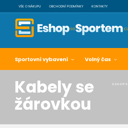
VŠE O NÁKUPU
OBCHODNÍ PODMÍNKY
KONTAKTY
Sportovní vybavení
Volný čas
Kabely se
ESHOPS
žárovkou