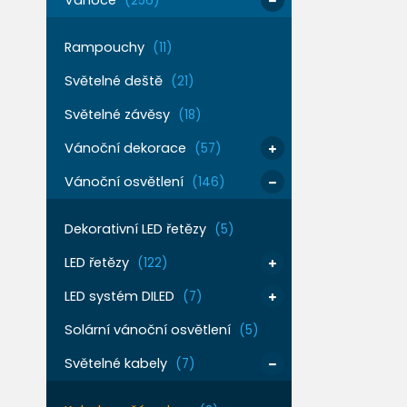
Vánoce
(256)
Rampouchy
(11)
Světelné deště
(21)
Světelné závěsy
(18)
Vánoční dekorace
(57)
Vánoční osvětlení
(146)
Dekorativní LED řetězy
(5)
LED řetězy
(122)
LED systém DILED
(7)
Solární vánoční osvětlení
(5)
Světelné kabely
(7)