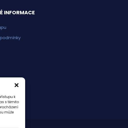
É INFORMACE
upu
 podmínky
řístupu k
as s těmito
procházení
asu může