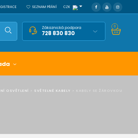
REGISTRACE
SEZNAM PŘÁNÍ
CZK
0
Zákaznická podpora
728 830 830
ada
NÍ OSVĚTLENÍ
>
SVĚTELNÉ KABELY
>
KABELY SE ŽÁROVKOU