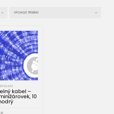
VÝCHOZÍ TŘÍDĚNÍ
BYDLENÍ
elný kabel –
minižárovek, 10
modrý
Kč