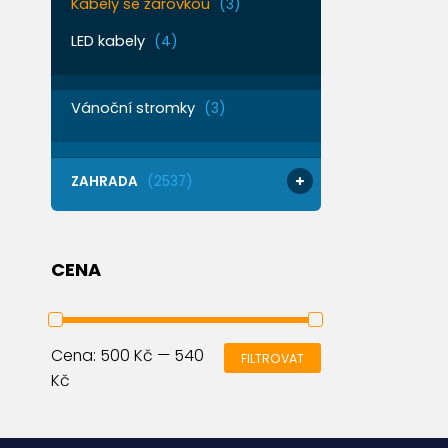
Kabely se žárovkou
(3)
LED kabely
(4)
Vánoční stromky
(3)
ZAHRADA
(2537)
CENA
Cena:
500 Kč
—
540
FILTROVAT
Kč