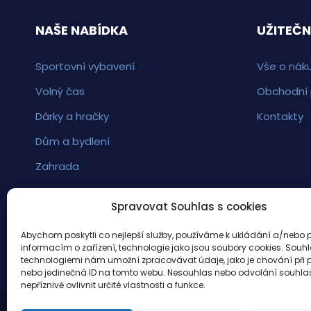
NAŠE NABÍDKA
UŽITEČN
Sportovní vybavení
Vše o nák
Volný čas
Obchodní
Dárky a hračky
Kontakty
Dům a bydlení
Zahrada
Spravovat Souhlas s cookies
Abychom poskytli co nejlepší služby, používáme k ukládání a/nebo p
informacím o zařízení, technologie jako jsou soubory cookies. Souhl
technologiemi nám umožní zpracovávat údaje, jako je chování při 
nebo jedinečná ID na tomto webu. Nesouhlas nebo odvolání souhl
nepříznivě ovlivnit určité vlastnosti a funkce.