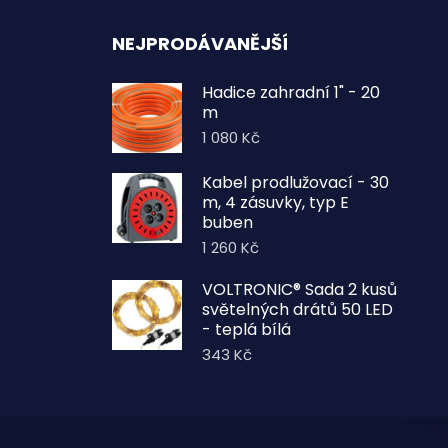
NEJPRODÁVANĚJŠÍ
Hadice zahradní 1" - 20
m
1 080
Kč
Kabel prodlužovací - 30
m, 4 zásuvky, typ E
buben
1 260
Kč
VOLTRONIC® Sada 2 kusů
světelných drátů 50 LED
- teplá bílá
343
Kč