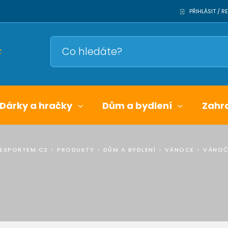
PŘIHLÁSIT / 
Dárky a hračky
Dům a bydlení
Zahr
ESPORTEM.CZ
>
PRODUKTY
>
DŮM A BYDLENÍ
>
VÁNOCE
>
VÁNOČ