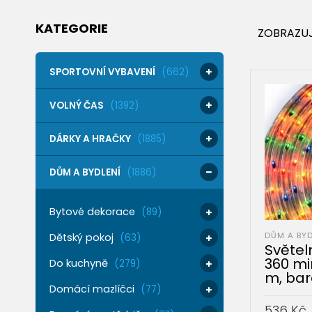
KATEGORIE
ZOBRAZUJ
SPORTOVNÍ VYBAVENÍ
(662)
VOLNÝ ČAS
(1392)
DÁRKY A HRAČKY
(1885)
DŮM A BYDLENÍ
(1886)
Bytové dekorace
(89)
DŮM A BYD
Dětský pokoj
(63)
Světel
360 mi
Do kuchyně
(279)
m, bar
Domácí mazlíčci
(77)
536
Kč