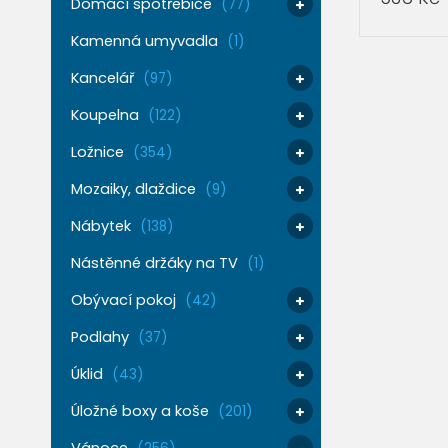
Domácí spotřebiče
(77)
PŘIDAT 
Kamenná umyvadla
(1)
Kancelář
(97)
Koupelna
(122)
Ložnice
(354)
Mozaiky, dlaždice
(9)
Nábytek
(138)
Nástěnné držáky na TV
(1)
Obývací pokoj
(42)
Podlahy
(37)
Úklid
(43)
Úložné boxy a koše
(201)