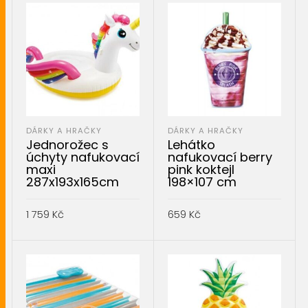
DÁRKY A HRAČKY
DÁRKY A HRAČKY
Jednorožec s
Lehátko
úchyty nafukovací
nafukovací berry
maxi
pink koktejl
287x193x165cm
198×107 cm
1 759
Kč
659
Kč
PŘIDAT DO KOŠÍKU
PŘIDAT DO KOŠÍKU