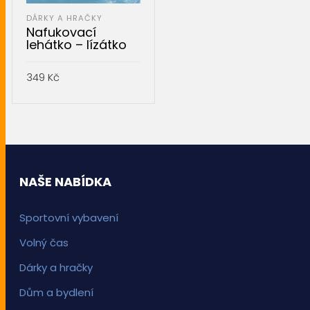
DÁRKY A HRAČKY
Nafukovací
lehátko – lízátko
349
Kč
PŘIDAT DO KOŠÍKU
NAŠE NABÍDKA
Sportovní vybavení
Volný čas
Dárky a hračky
Dům a bydlení