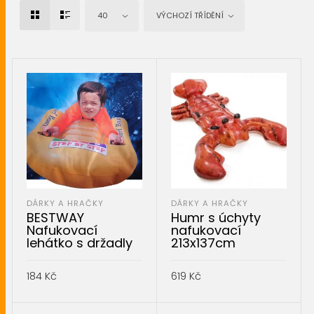
40
VÝCHOZÍ TŘÍDĚNÍ
DÁRKY A HRAČKY
DÁRKY A HRAČKY
BESTWAY
Humr s úchyty
Nafukovací
nafukovací
lehátko s držadly
213x137cm
184
Kč
619
Kč
PŘIDAT DO KOŠÍKU
PŘIDAT DO KOŠÍKU