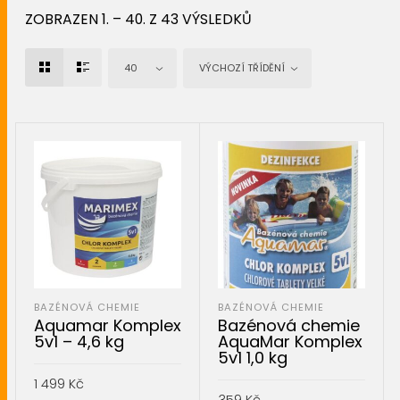
ZOBRAZEN 1. – 40. Z 43 VÝSLEDKŮ
40
VÝCHOZÍ TŘÍDĚNÍ
BAZÉNOVÁ CHEMIE
BAZÉNOVÁ CHEMIE
Aquamar Komplex
Bazénová chemie
5v1 – 4,6 kg
AquaMar Komplex
5v1 1,0 kg
1 499
Kč