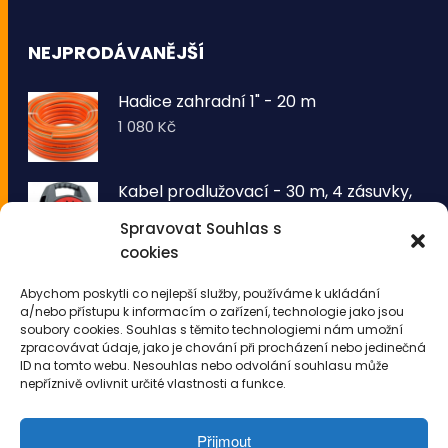
NEJPRODÁVANĚJŠÍ
Hadice zahradní 1" - 20 m
1 080
Kč
Kabel prodlužovací - 30 m, 4 zásuvky,
typ E buben
Spravovat Souhlas s
1 260
Kč
cookies
VOLTRONIC® Sada 2 kusů světelných
Abychom poskytli co nejlepší služby, používáme k ukládání
drátů 50 LED - teplá bílá
a/nebo přístupu k informacím o zařízení, technologie jako jsou
343
Kč
soubory cookies. Souhlas s těmito technologiemi nám umožní
zpracovávat údaje, jako je chování při procházení nebo jedinečná
ID na tomto webu. Nesouhlas nebo odvolání souhlasu může
nepříznivě ovlivnit určité vlastnosti a funkce.
Přijmout