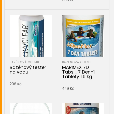
359
Kč
PŘIDAT DO KOŠÍKU
PŘIDAT DO KOŠÍKU
BAZÉNOVÁ CHEMIE
BAZÉNOVÁ CHEMIE
Bazénový tester
MARIMEX 7D
na vodu
Tabs._7 Denní
Tablety 1,6 kg
206
Kč
449
Kč
PŘIDAT DO KOŠÍKU
PŘIDAT DO KOŠÍKU