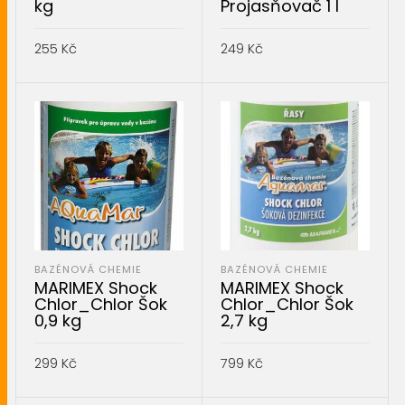
kg
Projasňovač 1 l
255
Kč
249
Kč
PŘIDAT DO KOŠÍKU
PŘIDAT DO KOŠÍKU
BAZÉNOVÁ CHEMIE
BAZÉNOVÁ CHEMIE
MARIMEX Shock
MARIMEX Shock
Chlor_Chlor Šok
Chlor_Chlor Šok
0,9 kg
2,7 kg
299
Kč
799
Kč
PŘIDAT DO KOŠÍKU
PŘIDAT DO KOŠÍKU