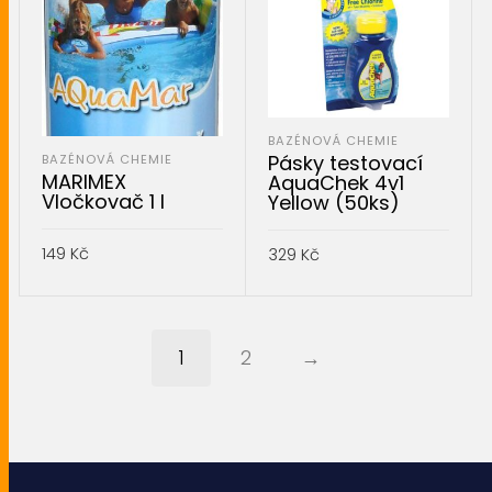
BAZÉNOVÁ CHEMIE
Pásky testovací
BAZÉNOVÁ CHEMIE
MARIMEX
AquaChek 4v1
Vločkovač 1 l
Yellow (50ks)
149
Kč
329
Kč
PŘIDAT DO KOŠÍKU
PŘIDAT DO KOŠÍKU
1
2
→