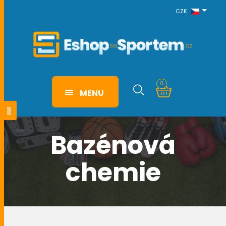
CZK
0
MENU
Bazénová
chemie