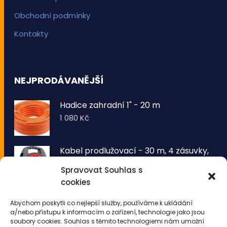
Obchodní podmínky
Kontakty
NEJPRODÁVANĚJŠÍ
Hadice zahradní 1" - 20 m
1 080
Kč
Kabel prodlužovací - 30 m, 4 zásuvky,
typ E buben
Spravovat Souhlas s
1 260
Kč
cookies
VOLTRONIC® Sada 2 kusů světelných
Abychom poskytli co nejlepší služby, používáme k ukládání
drátů 50 LED - teplá bílá
a/nebo přístupu k informacím o zařízení, technologie jako jsou
343
Kč
soubory cookies. Souhlas s těmito technologiemi nám umožní