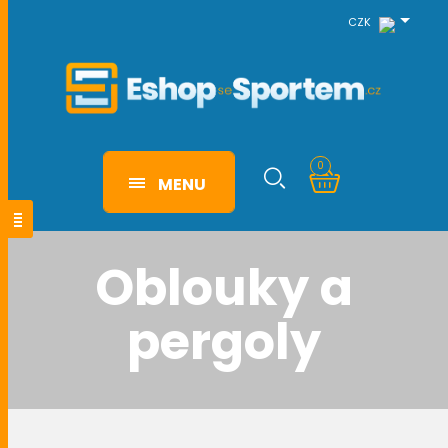
CZK
0
MENU
Oblouky a
pergoly