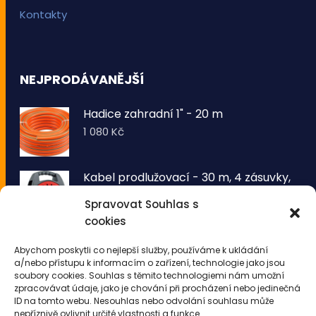
Kontakty
NEJPRODÁVANĚJŠÍ
Hadice zahradní 1" - 20 m
1 080
Kč
Kabel prodlužovací - 30 m, 4 zásuvky,
typ E buben
Spravovat Souhlas s
1 260
Kč
cookies
VOLTRONIC® Sada 2 kusů světelných
Abychom poskytli co nejlepší služby, používáme k ukládání
drátů 50 LED - teplá bílá
a/nebo přístupu k informacím o zařízení, technologie jako jsou
343
Kč
soubory cookies. Souhlas s těmito technologiemi nám umožní
zpracovávat údaje, jako je chování při procházení nebo jedinečná
ID na tomto webu. Nesouhlas nebo odvolání souhlasu může
nepříznivě ovlivnit určité vlastnosti a funkce.