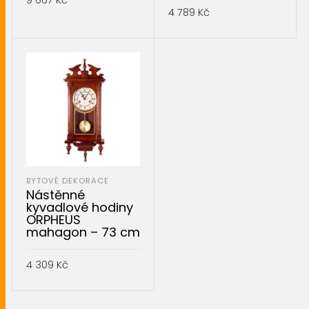
9 667
Kč
4 789
Kč
PŘIDAT DO KOŠÍKU
PŘIDAT DO KOŠÍKU
BYTOVÉ DEKORACE
Nástěnné
kyvadlové hodiny
ORPHEUS
mahagon – 73 cm
4 309
Kč
PŘIDAT DO KOŠÍKU