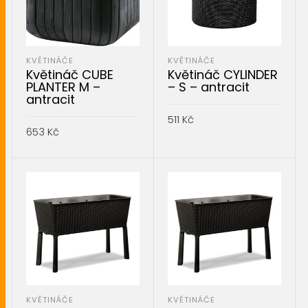
KVĚTINÁČE
KVĚTINÁČE
Květináč CUBE
Květináč CYLINDER
PLANTER M –
– S – antracit
antracit
511
Kč
653
Kč
PŘIDAT DO KOŠÍKU
PŘIDAT DO KOŠÍKU
KVĚTINÁČE
KVĚTINÁČE