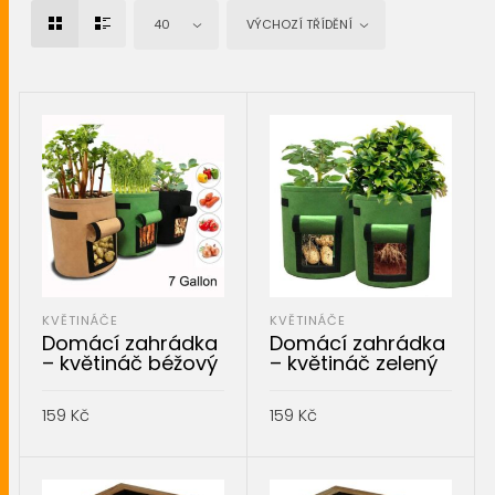
40
VÝCHOZÍ TŘÍDĚNÍ
KVĚTINÁČE
KVĚTINÁČE
Domácí zahrádka
Domácí zahrádka
– květináč béžový
– květináč zelený
159
Kč
159
Kč
PŘIDAT DO KOŠÍKU
PŘIDAT DO KOŠÍKU