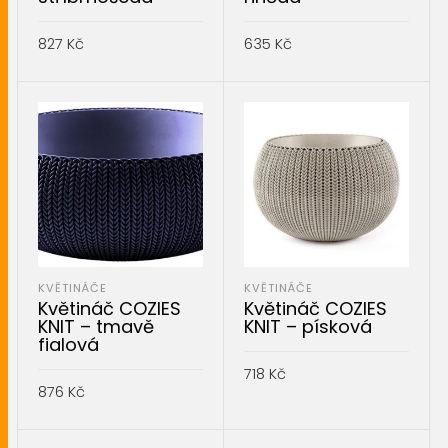
827
Kč
635
Kč
PŘIDAT DO KOŠÍKU
PŘIDAT DO KOŠÍKU
KVĚTINÁČE
KVĚTINÁČE
Květináč COZIES
Květináč COZIES
KNIT – tmavě
KNIT – písková
fialová
718
Kč
876
Kč
PŘIDAT DO KOŠÍKU
PŘIDAT DO KOŠÍKU