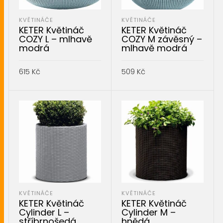
KVĚTINÁČE
KVĚTINÁČE
KETER Květináč
KETER Květináč
COZY L – mlhavě
COZY M závěsný –
modrá
mlhavě modrá
615
Kč
509
Kč
PŘIDAT DO KOŠÍKU
PŘIDAT DO KOŠÍKU
KVĚTINÁČE
KVĚTINÁČE
KETER Květináč
KETER Květináč
Cylinder L –
Cylinder M –
stříbrnošedá
hnědá