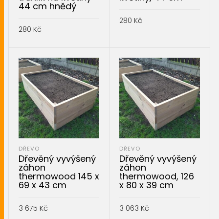
44 cm hnědý
280
Kč
280
Kč
PŘIDAT DO KOŠÍKU
PŘIDAT DO KOŠÍKU
DŘEVO
DŘEVO
Dřevěný vyvýšený
Dřevěný vyvýšený
záhon
záhon
thermowood 145 x
thermowood, 126
69 x 43 cm
x 80 x 39 cm
3 675
Kč
3 063
Kč