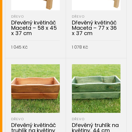
DŘEVO
DŘEVO
Dřevěný květináč
Dřevěný květináč
Maceta – 58 x 45
Maceta – 77 x 36
x 37 cm
x 37 cm
1 045
Kč
1 078
Kč
PŘIDAT DO KOŠÍKU
PŘIDAT DO KOŠÍKU
DŘEVO
DŘEVO
Dřevěný květináč
Dřevěný truhlík na
truhlík na květiny
květiny, 44 cm