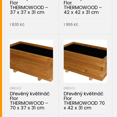
Flor
Flor
THERMOWOOD –
THERMOWOOD –
37 x 37 x 31 cm
42 x 42 x 31 cm
1 830
Kč
1 955
Kč
PŘIDAT DO KOŠÍKU
PŘIDAT DO KOŠÍKU
DŘEVO
DŘEVO
Dřevěný květináč
Dřevěný květináč
Flor
Flor
THERMOWOOD –
THERMOWOOD 70
70 x 37 x 31 cm
x 42 x 31 cm