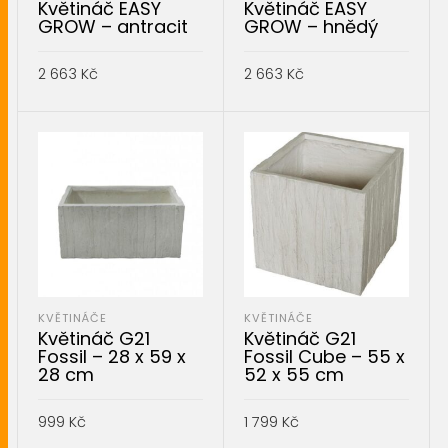
Květináč EASY
Květináč EASY
GROW – antracit
GROW – hnědý
2 663
Kč
2 663
Kč
PŘIDAT DO KOŠÍKU
PŘIDAT DO KOŠÍKU
KVĚTINÁČE
KVĚTINÁČE
Květináč G21
Květináč G21
Fossil – 28 x 59 x
Fossil Cube – 55 x
28 cm
52 x 55 cm
999
Kč
1 799
Kč