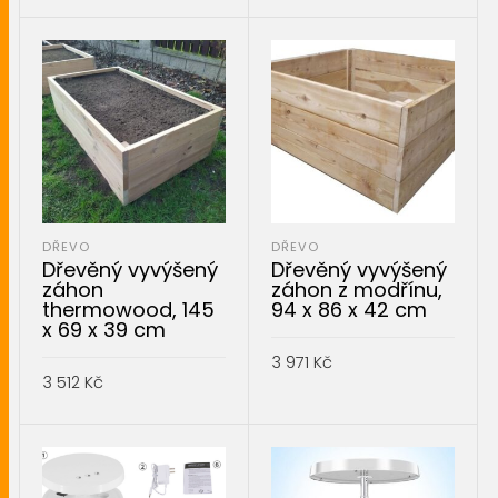
PŘIDAT DO KOŠÍKU
PŘIDAT DO KOŠÍKU
DŘEVO
DŘEVO
Dřevěný vyvýšený
Dřevěný vyvýšený
záhon
záhon z modřínu,
thermowood, 145
94 x 86 x 42 cm
x 69 x 39 cm
3 971
Kč
3 512
Kč
PŘIDAT DO KOŠÍKU
PŘIDAT DO KOŠÍKU