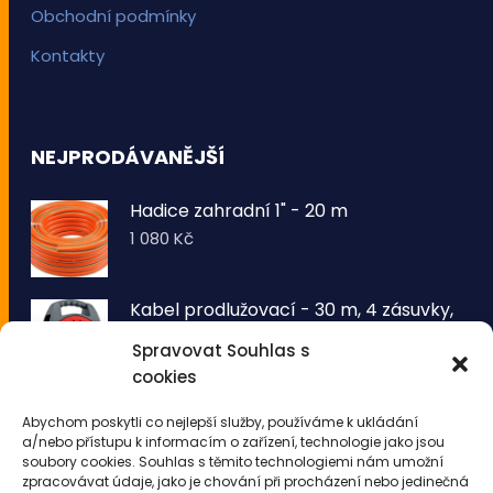
Obchodní podmínky
Kontakty
NEJPRODÁVANĚJŠÍ
Hadice zahradní 1" - 20 m
1 080
Kč
Kabel prodlužovací - 30 m, 4 zásuvky,
typ E buben
Spravovat Souhlas s
1 260
Kč
cookies
VOLTRONIC® Sada 2 kusů světelných
Abychom poskytli co nejlepší služby, používáme k ukládání
drátů 50 LED - teplá bílá
a/nebo přístupu k informacím o zařízení, technologie jako jsou
343
Kč
soubory cookies. Souhlas s těmito technologiemi nám umožní
zpracovávat údaje, jako je chování při procházení nebo jedinečná