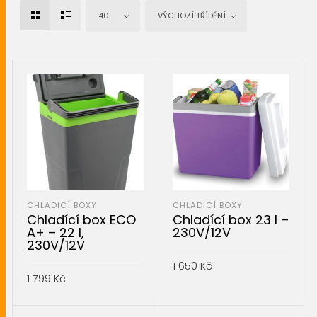
40
VÝCHOZÍ TŘÍDĚNÍ
CHLADICÍ BOXY
CHLADICÍ BOXY
Chladící box ECO
Chladící box 23 l –
A+ – 22 l,
230V/12V
230V/12V
1 650
Kč
1 799
Kč
PŘIDAT DO KOŠÍKU
PŘIDAT DO KOŠÍKU