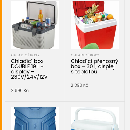
CHLADICÍ BOXY
CHLADICÍ BOXY
Chladící box
Chladící přenosný
DOUBLE 19 l +
box – 30 l, displej
display –
s teplotou
230V/24V/12V
2 390
Kč
3 690
Kč
PŘIDAT DO KOŠÍKU
PŘIDAT DO KOŠÍKU