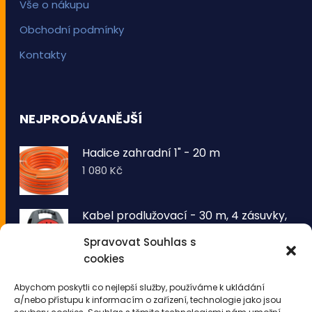
Vše o nákupu
Obchodní podmínky
Kontakty
NEJPRODÁVANĚJŠÍ
Hadice zahradní 1" - 20 m
1 080
Kč
Kabel prodlužovací - 30 m, 4 zásuvky,
typ E buben
Spravovat Souhlas s
1 260
Kč
cookies
VOLTRONIC® Sada 2 kusů světelných
Abychom poskytli co nejlepší služby, používáme k ukládání
drátů 50 LED - teplá bílá
a/nebo přístupu k informacím o zařízení, technologie jako jsou
343
Kč