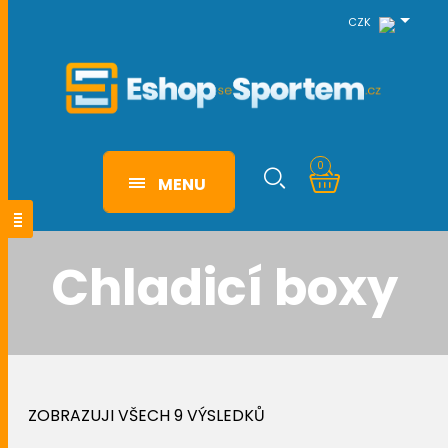
CZK
0
MENU
Chladicí boxy
ZOBRAZUJI VŠECH 9 VÝSLEDKŮ