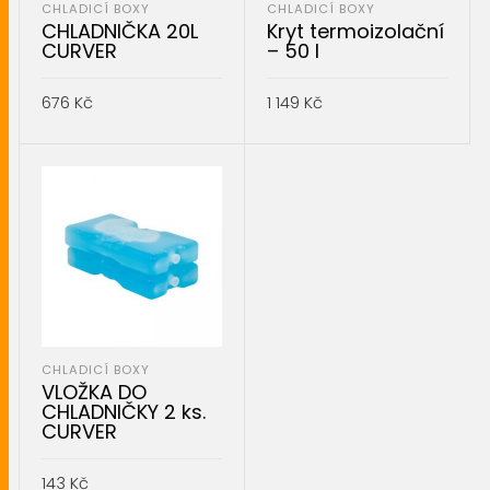
CHLADICÍ BOXY
CHLADICÍ BOXY
CHLADNIČKA 20L
Kryt termoizolační
CURVER
– 50 l
676
Kč
1 149
Kč
PŘIDAT DO KOŠÍKU
PŘIDAT DO KOŠÍKU
CHLADICÍ BOXY
VLOŽKA DO
CHLADNIČKY 2 ks.
CURVER
143
Kč