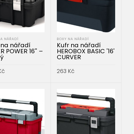
NA NÁŘADÍ
BOXY NA NÁŘADÍ
 na nářadí
Kufr na nářadí
R POWER 16'' –
HEROBOX BASIC '16'
ný
CURVER
Kč
263
Kč
AT DO KOŠÍKU
PŘIDAT DO KOŠÍKU