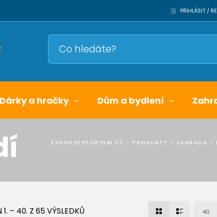
PŘIHLÁSIT / 
Dárky a hračky
Dům a bydlení
Zahr
dí
ESHOPSESPORTEM.CZ
>
PRODUKTY
>
ZAHRADA
>
1. – 40. Z 65 VÝSLEDKŮ
40