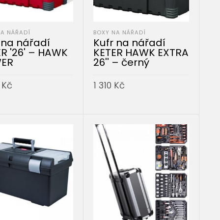
NA NÁŘADÍ
BOXY NA NÁŘADÍ
 na nářadí
Kufr na nářadí
R '26' – HAWK
KETER HAWK EXTRA
ER
26'' – černý
0
Kč
1 310
Kč
AT DO KOŠÍKU
PŘIDAT DO KOŠÍKU