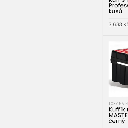
Profes
kusů
3 633
K
PŘIDAT 
BOXY NA 
Kufřík
MASTE
černý