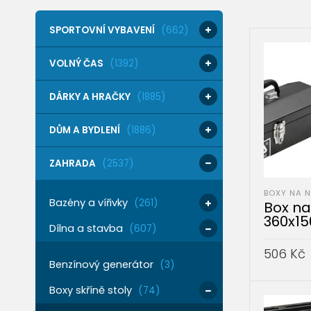
SPORTOVNÍ VYBAVENÍ
(662)
VOLNÝ ČAS
(1392)
DÁRKY A HRAČKY
(1885)
DŮM A BYDLENÍ
(1886)
ZAHRADA
(2537)
BOXY NA 
Bazény a vířivky
(261)
Box na
360x1
Dílna a stavba
(607)
506
Kč
Benzínový generátor
(3)
PŘIDAT 
Boxy skříně stoly
(74)