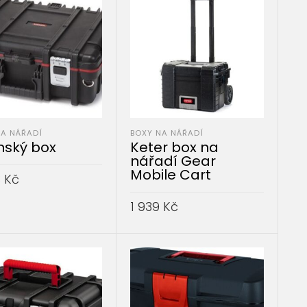
NA NÁŘADÍ
BOXY NA NÁŘADÍ
nský box
Keter box na
nářadí Gear
Mobile Cart
3
Kč
AT DO KOŠÍKU
1 939
Kč
PŘIDAT DO KOŠÍKU