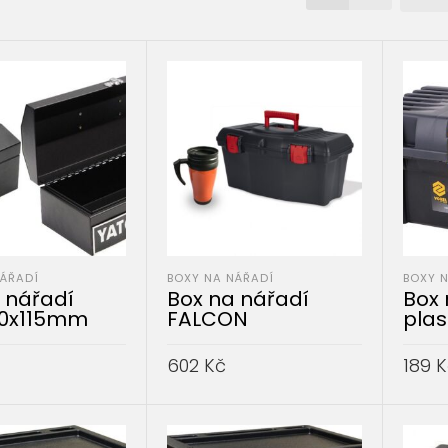
NÁŘADÍ
BOXY NA NÁŘADÍ
BOXY 
 nářadí
Box na nářadí
Box 
50x115mm
FALCON
plas
602
Kč
189
K
DO KOŠÍKU
PŘIDAT DO KOŠÍKU
PŘID