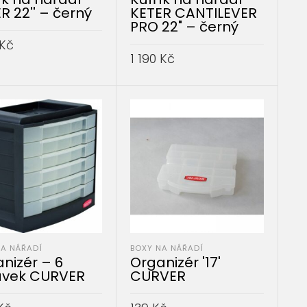
R 22'' – černý
KETER CANTILEVER
PRO 22" – černý
Kč
1 190
Kč
AT DO KOŠÍKU
PŘIDAT DO KOŠÍKU
NA NÁŘADÍ
BOXY NA NÁŘADÍ
nizér – 6
Organizér '17'
uvek CURVER
CURVER