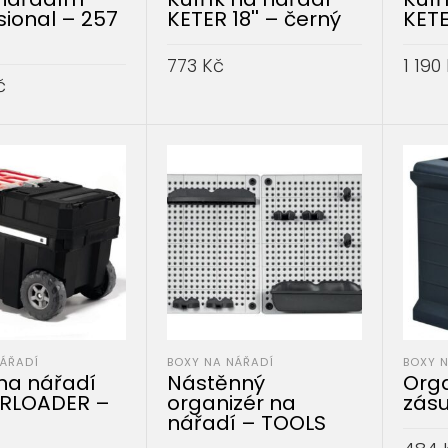
sional – 257
KETER 18'' – černý
KETE
773
Kč
1 190
č
PŘIDAT DO KOŠÍKU
PŘID
DO KOŠÍKU
NÁŘADÍ
BOXY NA NÁŘADÍ
BOXY 
 na nářadí
Nástěnný
Orga
RLOADER –
organizér na
zás
nářadí – TOOLS