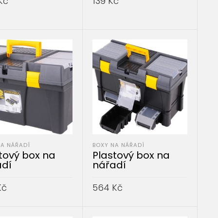
Kč
139
Kč
AT DO KOŠÍKU
PŘIDAT DO KOŠÍKU
NA NÁŘADÍ
BOXY NA NÁŘADÍ
tový box na
Plastový box na
adí
nářadí
Kč
564
Kč
AT DO KOŠÍKU
PŘIDAT DO KOŠÍKU