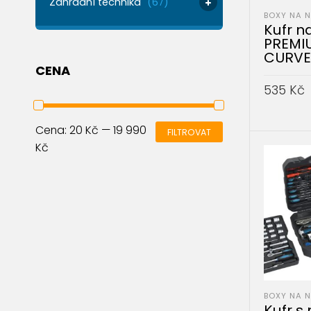
Zahradní technika
(67)
BOXY NA 
Kufr n
PREMIU
CURVE
CENA
535
Kč
PŘIDAT 
Cena:
20 Kč
—
19 990
FILTROVAT
Kč
BOXY NA 
Kufr s