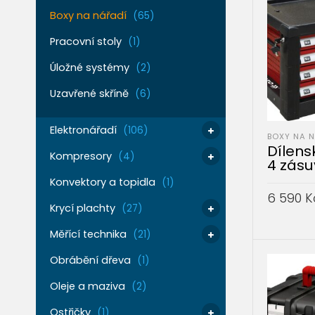
Boxy na nářadí
(65)
Pracovní stoly
(1)
Úložné systémy
(2)
Uzavřené skříně
(6)
Elektronářadí
(106)
BOXY NA 
Dílens
Kompresory
(4)
4 zásu
Konvektory a topidla
(1)
6 590
K
Krycí plachty
(27)
PŘIDAT 
Měřící technika
(21)
Obrábění dřeva
(1)
Oleje a maziva
(2)
Ostřičky
(1)