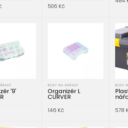
484
č
506
Kč
PŘID
DO KOŠÍKU
PŘIDAT DO KOŠÍKU
NÁŘADÍ
BOXY NA NÁŘADÍ
BOXY 
ér '9'
Organizér L
Plas
R
CURVER
nář
146
Kč
578
DO KOŠÍKU
PŘIDAT DO KOŠÍKU
PŘID