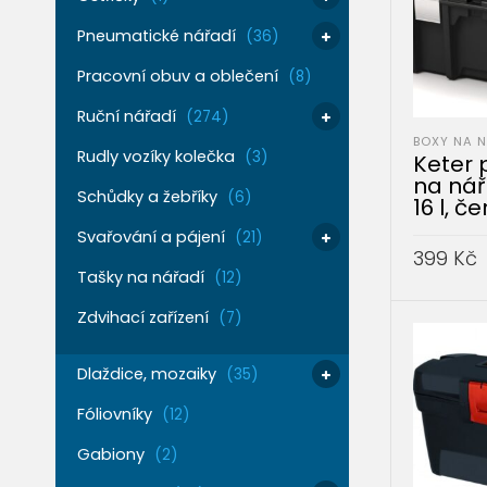
Pneumatické nářadí
(36)
Pracovní obuv a oblečení
(8)
Ruční nářadí
(274)
BOXY NA 
Rudly vozíky kolečka
(3)
Keter 
na nář
Schůdky a žebříky
(6)
16 l, č
Svařování a pájení
(21)
399
Kč
Tašky na nářadí
(12)
PŘIDAT 
Zdvihací zařízení
(7)
Dlaždice, mozaiky
(35)
Fóliovníky
(12)
Gabiony
(2)