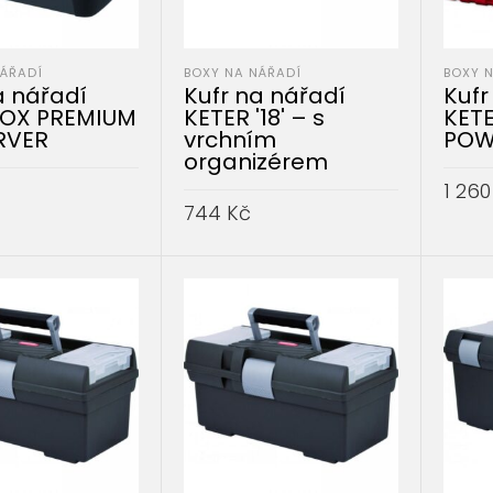
NÁŘADÍ
BOXY NA NÁŘADÍ
BOXY 
a nářadí
Kufr na nářadí
Kufr
OX PREMIUM
KETER '18' – s
KETE
URVER
vrchním
POW
organizérem
1 26
744
Kč
DO KOŠÍKU
PŘID
PŘIDAT DO KOŠÍKU