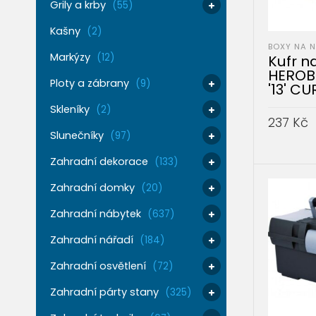
Grily a krby
(55)
Kašny
(2)
BOXY NA 
Markýzy
(12)
Kufr n
HEROB
Ploty a zábrany
(9)
'13' C
Skleníky
(2)
237
Kč
Slunečníky
(97)
PŘIDAT 
Zahradní dekorace
(133)
Zahradní domky
(20)
Zahradní nábytek
(637)
Zahradní nářadí
(184)
Zahradní osvětlení
(72)
Zahradní párty stany
(325)