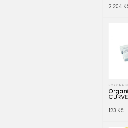
2 204
K
PŘIDAT 
BOXY NA 
Organiz
CURVE
123
Kč
PŘIDAT 