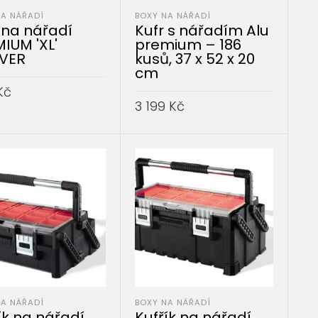
NA NÁŘADÍ
BOXY NA NÁŘADÍ
 na nářadí
Kufr s nářadím Alu
IUM 'XL'
premium – 186
VER
kusů, 37 x 52 x 20
cm
Kč
3 199
Kč
AT DO KOŠÍKU
PŘIDAT DO KOŠÍKU
NA NÁŘADÍ
BOXY NA NÁŘADÍ
ík na nářadí
Kufřík na nářadí