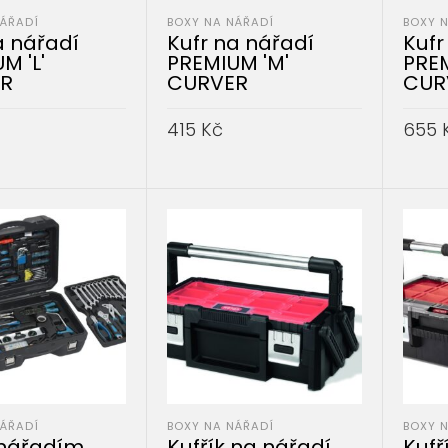
NÁŘADÍ
BOXY NA NÁŘADÍ
BOXY 
a nářadí
Kufr na nářadí
Kufr
M 'L'
PREMIUM 'M'
PREM
R
CURVER
CUR
415
Kč
655
DO KOŠÍKU
PŘIDAT DO KOŠÍKU
PŘID
NÁŘADÍ
BOXY NA NÁŘADÍ
BOXY 
 nářadím
Kufřík na nářadí
Kufř