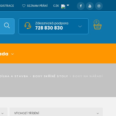
REGISTRACE
SEZNAM PŘÁNÍ
CZK
0
Zákaznická podpora
728 830 830
ada
DÍLNA A STAVBA
>
BOXY SKŘÍNĚ STOLY
>
BOXY NA NÁŘADÍ
VÝCHOZÍ TŘÍDĚNÍ