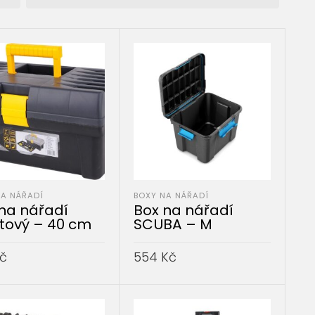
NA NÁŘADÍ
BOXY NA NÁŘADÍ
na nářadí
Box na nářadí
tový – 40 cm
SCUBA – M
č
554
Kč
AT DO KOŠÍKU
PŘIDAT DO KOŠÍKU