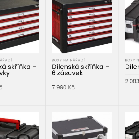
NÁŘADÍ
BOXY NA NÁŘADÍ
BOXY 
ká skříňka –
Dílenská skříňka –
Díle
vky
6 zásuvek
2 08
č
7 990
Kč
PŘID
DO KOŠÍKU
PŘIDAT DO KOŠÍKU