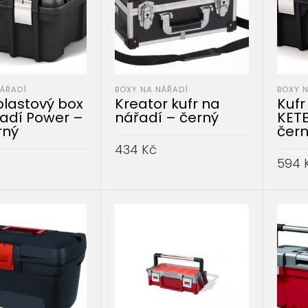
NÁŘADÍ
BOXY NA NÁŘADÍ
BOXY 
plastový box
Kreator kufr na
Kufr
adí Power –
nářadí – černý
KETE
erný
čer
434
Kč
594
PŘIDAT DO KOŠÍKU
DO KOŠÍKU
PŘID