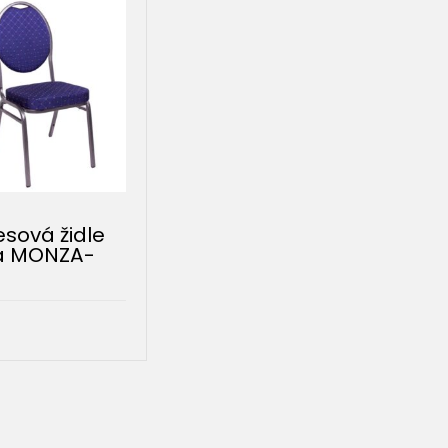
sová židle
á MONZA-
á
DO KOŠÍKU