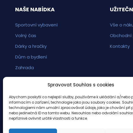
NAŠE NABÍDKA
UŽITEČN
Sportovní vybavení
Vše o nák
Volný čas
Obchodní
Dárky a hračky
Kontakty
Dům a bydlení
Zahrada
Spravovat Souhlas s cookies
Abychom poskytli co nejlepší služby, používáme k ukládání a/nebo p
informacím o zařízení, technologie jako jsou soubory cookies. Souhl
technologiemi nám umožní zpracovávat údaje, jako je chování při 
nebo jedinečná ID na tomto webu. Nesouhlas nebo odvolání souhl
nepříznivě ovlivnit určité vlastnosti a funkce.
© 2022 - EshopseSportem.cz. Vytvořeno
TvorbaWe