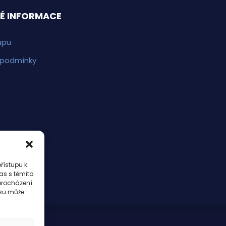
É INFORMACE
upu
 podmínky
řístupu k
as s těmito
procházení
asu může
buPraha.cz