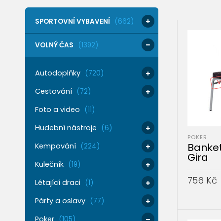
SPORTOVNÍ VYBAVENÍ
(662)
VOLNÝ ČAS
(1392)
Autodoplňky
(720)
V
Cestování
(72)
Foto a video
(11)
Hudební nástroje
(6)
POKER
Banket
Kempování
(224)
Gira
Kulečník
(19)
756
Kč
Létající draci
(1)
PŘIDAT 
Párty a oslavy
(77)
Poker
(105)