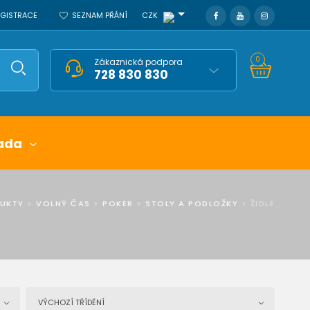
REGISTRACE
SEZNAM PŘÁNÍ
CZK
0
Zákaznická podpora
728 830 830
ada
UKTY
>
VOLNÝ ČAS
>
POKER
>
STOLY A PODLOŽKY
>
ŽIDLE
VÝCHOZÍ TŘÍDĚNÍ