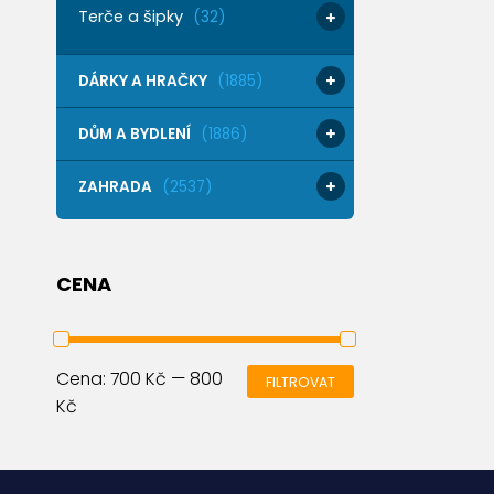
Terče a šipky
(32)
DÁRKY A HRAČKY
(1885)
DŮM A BYDLENÍ
(1886)
ZAHRADA
(2537)
CENA
Cena:
700 Kč
—
800
FILTROVAT
Kč