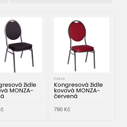
POKER
resová židle
Kongresová židle
ová MONZA-
kovová MONZA-
ná
červená
Kč
790
Kč
AT DO KOŠÍKU
PŘIDAT DO KOŠÍKU