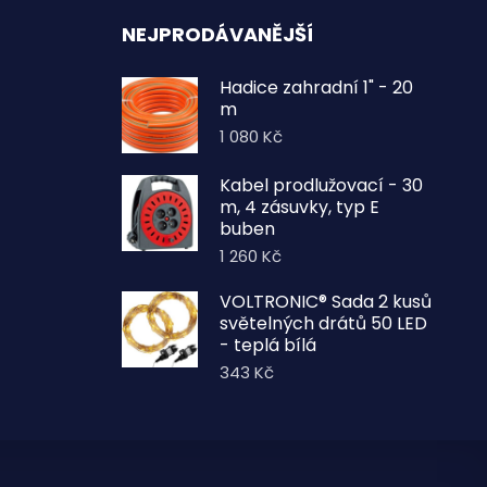
NEJPRODÁVANĚJŠÍ
Hadice zahradní 1" - 20
m
1 080
Kč
Kabel prodlužovací - 30
m, 4 zásuvky, typ E
buben
1 260
Kč
VOLTRONIC® Sada 2 kusů
světelných drátů 50 LED
- teplá bílá
343
Kč