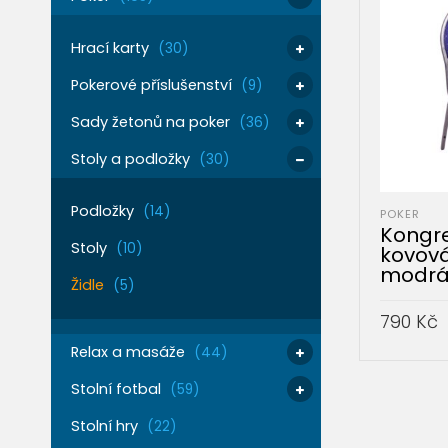
Hrací karty
(30)
Pokerové příslušenství
(9)
Sady žetonů na poker
(36)
Stoly a podložky
(30)
Podložky
(14)
POKER
Kongre
Stoly
(10)
kovov
modr
Židle
(5)
790
Kč
Relax a masáže
(44)
PŘIDAT 
Stolní fotbal
(59)
Stolní hry
(22)