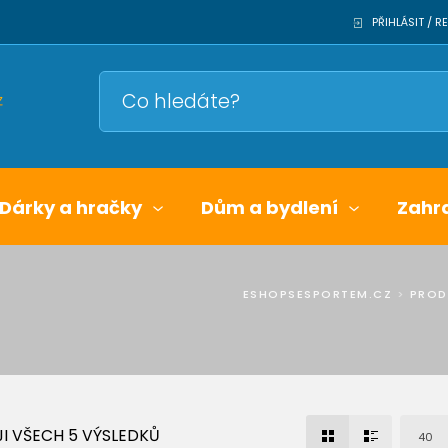
PŘIHLÁSIT / 
Dárky a hračky
Dům a bydlení
Zahr
ESHOPSESPORTEM.CZ
>
PROD
I VŠECH 5 VÝSLEDKŮ
40