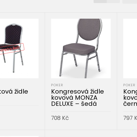
YPRODÁNO
POKER
POKER
ová židle
Kongresová židle
Kong
kovová MONZA
kov
DELUXE – šedá
čer
708
Kč
797
DO KOŠÍKU
PŘIDAT DO KOŠÍKU
PŘID