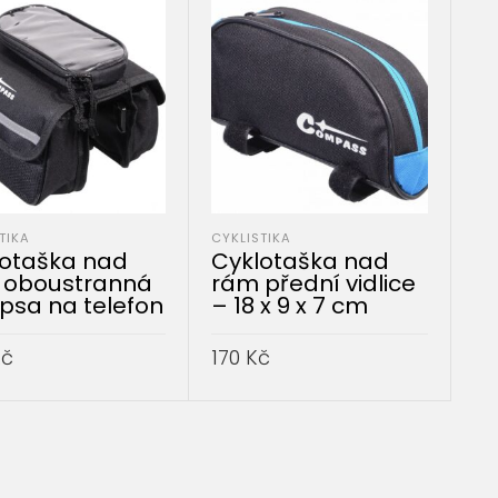
TIKA
CYKLISTIKA
lotaška nad
Cyklotaška nad
 oboustranná
rám přední vidlice
psa na telefon
– 18 x 9 x 7 cm
Kč
170
Kč
AT DO KOŠÍKU
PŘIDAT DO KOŠÍKU