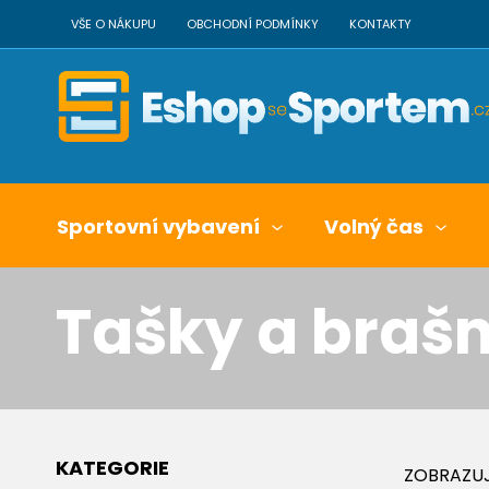
VŠE O NÁKUPU
OBCHODNÍ PODMÍNKY
KONTAKTY
Sportovní vybavení
Volný čas
Tašky a braš
KATEGORIE
ZOBRAZUJ