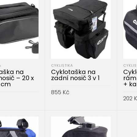
A
CYKLISTIKA
CYKLIS
aška na
Cyklotaška na
Cyk
nosič – 20 x
zadní nosič 3 v 1
rám
9 cm
+ ka
855
Kč
202
PŘIDAT DO KOŠÍKU
DO KOŠÍKU
PŘID