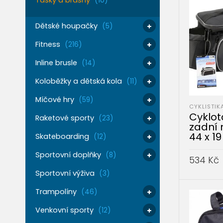
Tašky a brašny
(10)
Dětské houpačky
(5)
Fitness
(216)
Inline brusle
(14)
Koloběžky a dětská kola
(11)
Míčové hry
(59)
CYKLISTIK
Cyklot
Raketové sporty
(23)
zadní 
44 x 1
Skateboarding
(12)
Sportovní doplňky
(8)
534
Kč
Sportovní výživa
(3)
PŘIDAT 
Trampolíny
(46)
Venkovní sporty
(12)