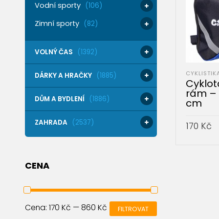
Vodní sporty
(106)
Zimní sporty
(82)
VOLNÝ ČAS
(1392)
CYKLISTIK
DÁRKY A HRAČKY
(1885)
Cyklo
rám – 1
DŮM A BYDLENÍ
(1886)
cm
ZAHRADA
(2537)
170
Kč
PŘIDAT 
CENA
Cena:
170 Kč
—
860 Kč
FILTROVAT