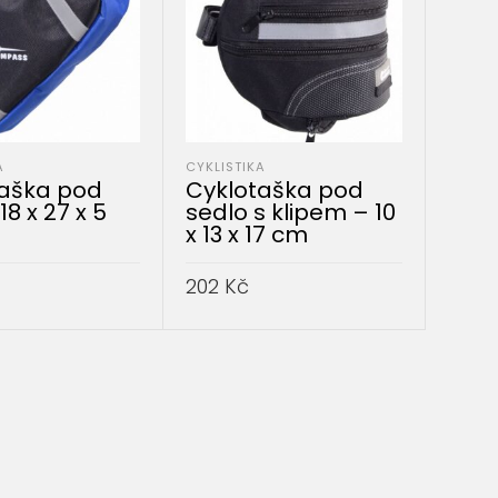
A
CYKLISTIKA
taška pod
Cyklotaška pod
8 x 27 x 5
sedlo s klipem – 10
x 13 x 17 cm
202
Kč
DO KOŠÍKU
PŘIDAT DO KOŠÍKU