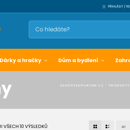
PŘIHLÁSIT / 
Dárky a hračky
Dům a bydlení
Zahr
ny
ESHOPSESPORTEM.CZ
>
PRODUKTY
I VŠECH 10 VÝSLEDKŮ
40