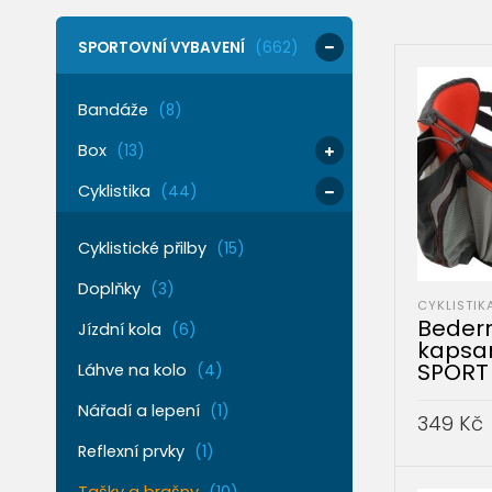
SPORTOVNÍ VYBAVENÍ
(662)
Bandáže
(8)
Box
(13)
Cyklistika
(44)
Cyklistické přilby
(15)
Doplňky
(3)
CYKLISTIK
Bedern
Jízdní kola
(6)
kapsa
SPORT
Láhve na kolo
(4)
Nářadí a lepení
(1)
349
Kč
Reflexní prvky
(1)
PŘIDAT 