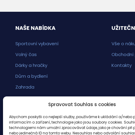
NAŠE NABÍDKA
UŽITEČN
Sportovní vybavení
Vše o nák
Volný čas
Obchodní
Dárky a hračky
Kontakty
Dům a bydlení
Zahrada
Spravovat Souhlas s cookies
Abychom poskytli co nejlepší služby, používáme k ukládání a/nebo p
informacím o zařízení, technologie jako jsou soubory cookies. Souhl
technologiemi nám umožní zpracovávat údaje, jako je chování při 
nebo jedinečná ID na tomto webu. Nesouhlas nebo odvolání souhl