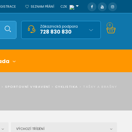
REGISTRACE
SEZNAM PŘÁNÍ
CZK
0
Zákaznická podpora
728 830 830
ada
>
SPORTOVNÍ VYBAVENÍ
>
CYKLISTIKA
>
TAŠKY A BRAŠNY
VÝCHOZÍ TŘÍDĚNÍ