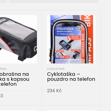
TIKA
CYKLISTIKA
lobrašna na
Cyklotaška –
tka s kapsou
pouzdro na telefon
telefon
234
Kč
Kč
PŘIDAT DO KOŠÍKU
AT DO KOŠÍKU