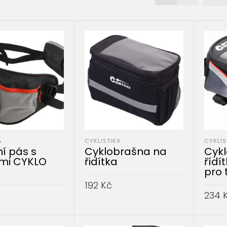
A
CYKLISTIKA
CYKLIS
í pás s
Cyklobrašna na
Cyk
mi CYKLO
řidítka
řídí
pro 
192
Kč
234
PŘIDAT DO KOŠÍKU
DO KOŠÍKU
PŘID