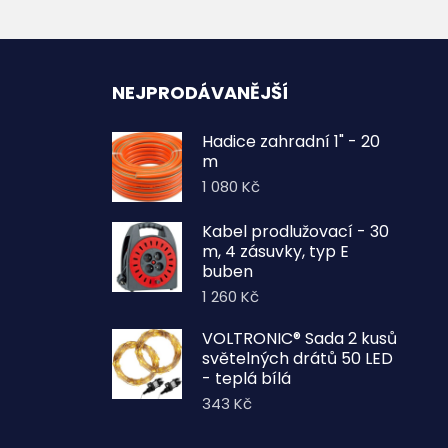
NEJPRODÁVANĚJŠÍ
Hadice zahradní 1" - 20
m
1 080
Kč
Kabel prodlužovací - 30
m, 4 zásuvky, typ E
buben
1 260
Kč
VOLTRONIC® Sada 2 kusů
světelných drátů 50 LED
- teplá bílá
343
Kč