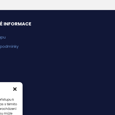
É INFORMACE
upu
 podmínky
řístupu k
as s těmito
procházení
asu může