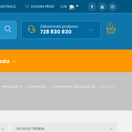
REGISTRACE
SEZNAM PŘÁNÍ
CZK
0
Zákaznická podpora
728 830 830
ada
>
PRODUKTY
>
ZAHRADA
>
ZAHRADNÍ DEKORACE
>
MŮSTKY
VÝCHOZÍ TŘÍDĚNÍ