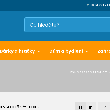
PŘIHLÁSIT / 
Dárky a hračky
Dům a bydlení
Zahr
ESHOPSESPORTEM.CZ
I VŠECH 5 VÝSLEDKŮ
40