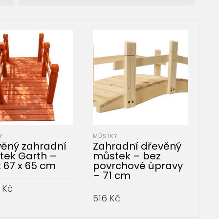
Y
MŮSTKY
ěný zahradní
Zahradní dřevěný
tek Garth –
můstek – bez
x 67 x 65 cm
povrchové úpravy
– 71 cm
1
Kč
516
Kč
AT DO KOŠÍKU
PŘIDAT DO KOŠÍKU