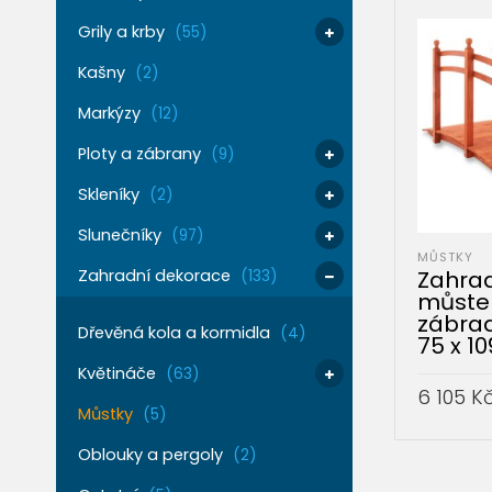
Grily a krby
(55)
Kašny
(2)
Markýzy
(12)
Ploty a zábrany
(9)
Skleníky
(2)
Slunečníky
(97)
MŮSTKY
Zahrad
Zahradní dekorace
(133)
můste
zábrad
Dřevěná kola a kormidla
(4)
75 x 1
Květináče
(63)
6 105
K
Můstky
(5)
PŘIDAT 
Oblouky a pergoly
(2)