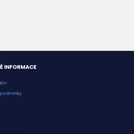
É INFORMACE
upu
 podmínky