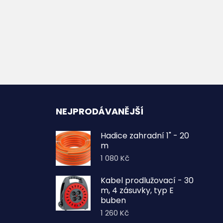
NEJPRODÁVANĚJŠÍ
Hadice zahradní 1" - 20
m
1 080
Kč
Kabel prodlužovací - 30
m, 4 zásuvky, typ E
buben
1 260
Kč