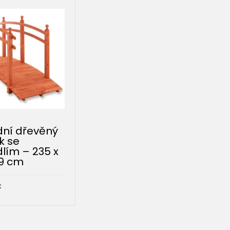
ní dřevěný
k se
lím – 235 x
09 cm
č
DO KOŠÍKU