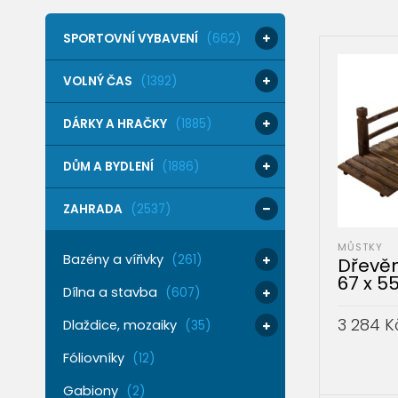
SPORTOVNÍ VYBAVENÍ
(662)
VOLNÝ ČAS
(1392)
DÁRKY A HRAČKY
(1885)
DŮM A BYDLENÍ
(1886)
ZAHRADA
(2537)
MŮSTKY
Bazény a vířivky
(261)
Dřevěn
67 x 5
Dílna a stavba
(607)
3 284
K
Dlaždice, mozaiky
(35)
PŘIDAT 
Fóliovníky
(12)
Gabiony
(2)