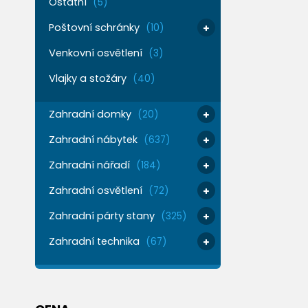
Ostatní
(5)
Poštovní schránky
(10)
Venkovní osvětlení
(3)
Vlajky a stožáry
(40)
Zahradní domky
(20)
Zahradní nábytek
(637)
Zahradní nářadí
(184)
Zahradní osvětlení
(72)
Zahradní párty stany
(325)
Zahradní technika
(67)