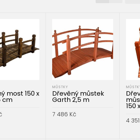
MŮSTKY
MŮSTK
ý most 150 x
Dřevěný můstek
Dřev
5 cm
Garth 2,5 m
můs
150 
č
7 486
Kč
4 35
DO KOŠÍKU
PŘIDAT DO KOŠÍKU
PŘID