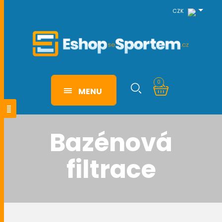
CZK
0
MENU
Bazénová
filtrace