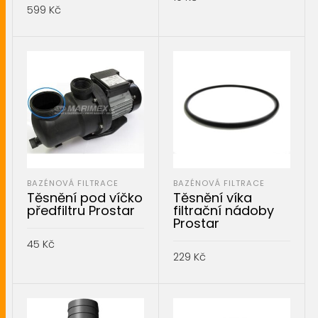
599
Kč
PŘIDAT DO KOŠÍKU
PŘIDAT DO KOŠÍKU
BAZÉNOVÁ FILTRACE
BAZÉNOVÁ FILTRACE
Těsnění pod víčko
Těsnění víka
předfiltru Prostar
filtrační nádoby
Prostar
45
Kč
229
Kč
PŘIDAT DO KOŠÍKU
PŘIDAT DO KOŠÍKU