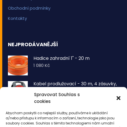
Obchodní podmínky
Kontakty
NEJPRODÁVANĚJŠÍ
Hadice zahradní 1" - 20 m
1 080
Kč
Kabel prodlužovací - 30 m, 4 zásuvky,
typ E buben
Spravovat Souhlas s
1 260
Kč
cookies
VOLTRONIC® Sada 2 kusů světelných
Abychom poskytli co nejlepší služby, používáme k ukládání
drátů 50 LED - teplá bílá
a/nebo přístupu k informacím o zařízení, technologie jako jsou
343
Kč
soubory cookies. Souhlas s těmito technologiemi nám umožní