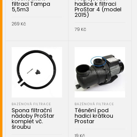
filtraci Tampa
hadice k filtraci
5,5m3
ProStar 4 (model
2015)
269
Kč
79
Kč
PŘIDAT DO KOŠÍKU
PŘIDAT DO KOŠÍKU
BAZÉNOVÁ FILTRACE
BAZÉNOVÁ FILTRACE
Spona filtrační
Těsnění pod
nádoby ProStar
hadici krátkou
komplet vč.
Prostar
šroubu
19
Kč