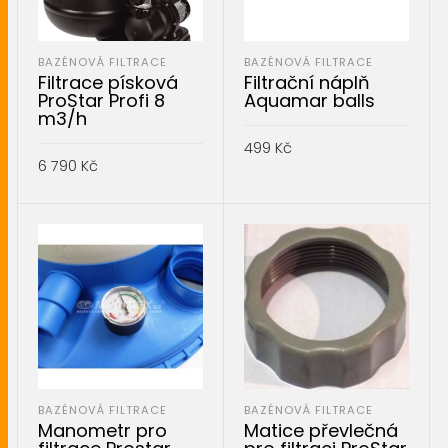
BAZÉNOVÁ FILTRACE
BAZÉNOVÁ FILTRACE
Filtrace písková
Filtrační náplň
ProStar Profi 8
Aquamar balls
m3/h
499
Kč
6 790
Kč
PŘIDAT DO KOŠÍKU
PŘIDAT DO KOŠÍKU
BAZÉNOVÁ FILTRACE
BAZÉNOVÁ FILTRACE
Manometr pro
Matice převlečná