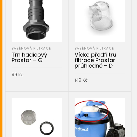
BAZÉNOVÁ FILTRACE
BAZÉNOVÁ FILTRACE
Trn hadicový
Víčko předfiltru
Prostar – G
filtrace Prostar
průhledné – D
99
Kč
149
Kč
PŘIDAT DO KOŠÍKU
PŘIDAT DO KOŠÍKU