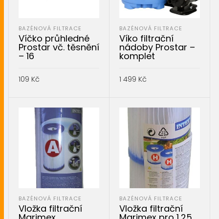
BAZÉNOVÁ FILTRACE
BAZÉNOVÁ FILTRACE
Víčko průhledné
Víko filtrační
Prostar vč. těsnění
nádoby Prostar –
– 16
komplet
109
Kč
1 499
Kč
PŘIDAT DO KOŠÍKU
PŘIDAT DO KOŠÍKU
BAZÉNOVÁ FILTRACE
BAZÉNOVÁ FILTRACE
Vložka filtrační
Vložka filtrační
Marimex
Marimex pro 1,25