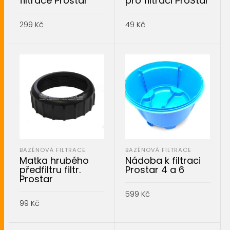
filtrace Prostar
pro filtraci ProStar
299
Kč
49
Kč
PŘIDAT DO KOŠÍKU
PŘIDAT DO KOŠÍKU
BAZÉNOVÁ FILTRACE
BAZÉNOVÁ FILTRACE
Matka hrubého
Nádoba k filtraci
předfiltru filtr.
Prostar 4 a 6
Prostar
599
Kč
99
Kč
PŘIDAT DO KOŠÍKU
PŘIDAT DO KOŠÍKU