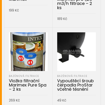
m3/h filtrace – 2
ks
199
Kč
PŘIDAT DO KOŠÍKU
189
Kč
PŘIDAT DO KOŠÍKU
BAZÉNOVÁ FILTRACE
BAZÉNOVÁ FILTRACE
Vložka filtrační
Vypouštěcí šroub
Marimex Pure Spa
čerpadla ProStar
– 2 ks
včetně těsnění
269
Kč
49
Kč