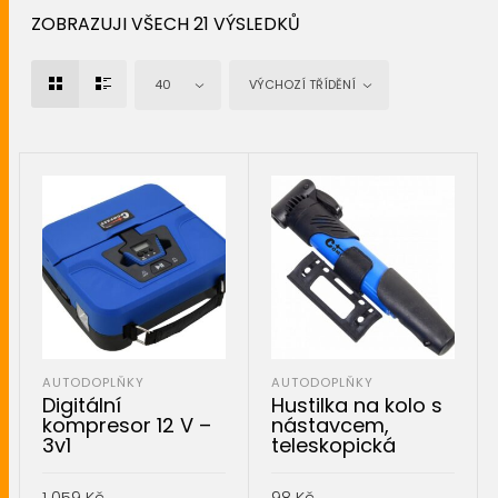
ZOBRAZUJI VŠECH 21 VÝSLEDKŮ
40
VÝCHOZÍ TŘÍDĚNÍ
AUTODOPLŇKY
AUTODOPLŇKY
Digitální
Hustilka na kolo s
kompresor 12 V –
nástavcem,
3v1
teleskopická