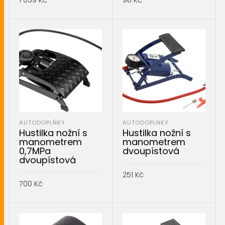
1 059
Kč
98
Kč
PŘIDAT DO KOŠÍKU
PŘIDAT DO KOŠÍKU
AUTODOPLŇKY
AUTODOPLŇKY
Hustilka nožní s
Hustilka nožní s
manometrem
manometrem
0,7MPa
dvoupístová
dvoupístová
251
Kč
700
Kč
PŘIDAT DO KOŠÍKU
PŘIDAT DO KOŠÍKU