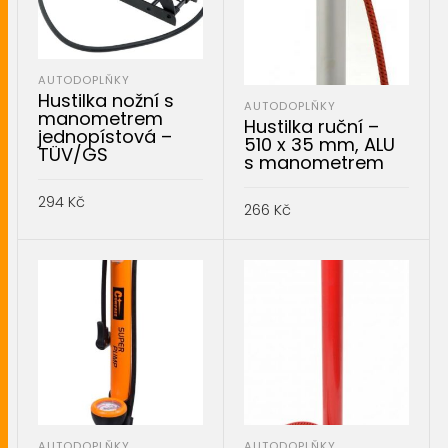
AUTODOPLŇKY
Hustilka nožní s
AUTODOPLŇKY
manometrem
Hustilka ruční –
jednopístová –
510 x 35 mm, ALU
TÜV/GS
s manometrem
294
Kč
266
Kč
PŘIDAT DO KOŠÍKU
PŘIDAT DO KOŠÍKU
AUTODOPLŇKY
AUTODOPLŇKY