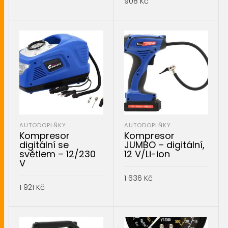
908
Kč
PŘIDAT DO KOŠÍKU
PŘIDAT DO KOŠÍKU
AUTODOPLŇKY
AUTODOPLŇKY
Kompresor
Kompresor
digitální se
JUMBO – digitální,
světlem – 12/230
12 V/Li-ion
V
1 636
Kč
1 921
Kč
PŘIDAT DO KOŠÍKU
PŘIDAT DO KOŠÍKU