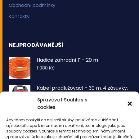
Obchodní podmínky
Kontakty
NEJPRODÁVANĚJŠÍ
Hadice zahradní 1" - 20 m
1 080
Kč
Kabel prodlužovací - 30 m, 4 zásuvky,
typ E buben
Spravovat Souhlas s
1 260
Kč
cookies
VOLTRONIC® Sada 2 kusů světelných
Abychom poskytli co nejlepší služby, používáme k ukládání
drátů 50 LED - teplá bílá
a/nebo přístupu k informacím o zařízení, technologie jako jsou
343
Kč
soubory cookies. Souhlas s těmito technologiemi nám umožní
zpracovávat údaje, jako je chování při procházení nebo jedinečná