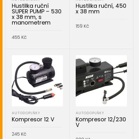
Hustilka ruční
Hustilka ruční, 450
SUPER PUMP – 530
x 38 mm
x 38 mm, s
manometrem
159
Kč
455
Kč
PŘIDAT DO KOŠÍKU
PŘIDAT DO KOŠÍKU
AUTODOPLŇKY
AUTODOPLŇKY
Kompresor 12 V
Kompresor 12/230
V
245
Kč