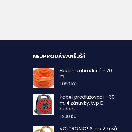
NEJPRODÁVANĚJŠÍ
Hadice zahradní 1" - 20
m
1 080
Kč
Kabel prodlužovací - 30
m, 4 zásuvky, typ E
buben
1 260
Kč
VOLTRONIC® Sada 2 kusů