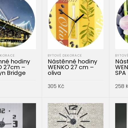
EKORACE
BYTOVÉ DEKORACE
BYTOV
nné hodiny
Nástěnné hodiny
Nás
 27cm –
WENKO 27 cm –
WEN
yn Bridge
oliva
SPA
305
Kč
258
DO KOŠÍKU
PŘIDAT DO KOŠÍKU
PŘID