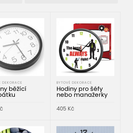
É DEKORACE
BYTOVÉ DEKORACE
ny běžící
Hodiny pro šéfy
pátku
nebo manažerky
č
405
Kč
AT DO KOŠÍKU
PŘIDAT DO KOŠÍKU