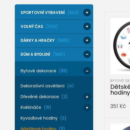
SPORTOVNÍ VYBAVENÍ
(662)
VOLNÝ ČAS
(1392)
DÁRKY A HRAČKY
(1885)
DŮM A BYDLENÍ
(1886)
Bytové dekorace
(89)
BYTOVÉ D
Dětské
Dekorativní osvětlení
(4)
hodiny
Dřevěné dekorace
(3)
351
Kč
Květináče
(19)
PŘIDAT 
Kyvadlové hodiny
(3)
Nástěnné hodiny
(11)