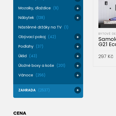
Mozaiky, dlaždice
(9)
Nábytek
(138)
Nástěnné držáky na TV
(1)
BYTOVÉ D
Obývací pokoj
(42)
Samole
G21 Ec
Podlahy
(37)
297
Kč
Úklid
(43)
Úložné boxy a koše
(201)
PŘIDAT 
Vánoce
(256)
ZAHRADA
(2537)
CENA