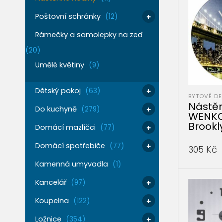
Poštovní schránky
(12)
Rámečky a samolepky na zeď
(20)
Umělé květiny
(9)
Dětský pokoj
(63)
BYTOVÉ D
Nástě
Do kuchyně
(279)
WENKO
Brookl
Domácí mazlíčci
(77)
Domácí spotřebiče
(77)
305
Kč
Kamenná umyvadla
(1)
PŘIDAT 
Kancelář
(97)
Koupelna
(122)
Ložnice
(354)