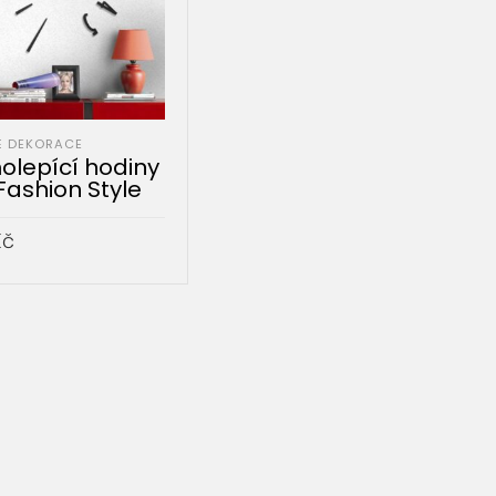
É DEKORACE
lepící hodiny
Fashion Style
Kč
AT DO KOŠÍKU