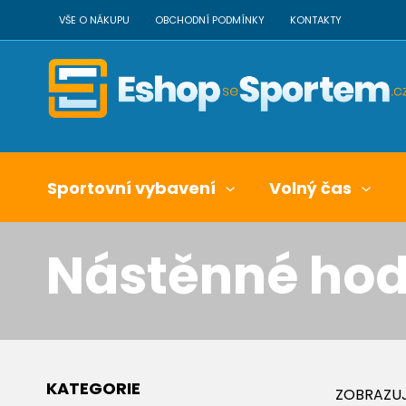
VŠE O NÁKUPU
OBCHODNÍ PODMÍNKY
KONTAKTY
Sportovní vybavení
Volný čas
Nástěnné hod
KATEGORIE
ZOBRAZUJ