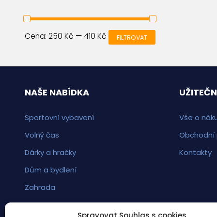
Cena:
250 Kč
—
410 Kč
FILTROVAT
NAŠE NABÍDKA
UŽITEČN
Sportovní vybavení
Vše o nák
Volný čas
Obchodní
Dárky a hračky
Kontakty
Dům a bydlení
Zahrada
Spravovat Souhlas s cookies