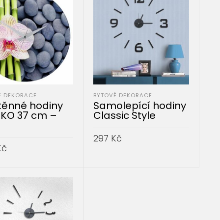
É DEKORACE
BYTOVÉ DEKORACE
těnné hodiny
Samolepící hodiny
KO 37 cm –
Classic Style
297
Kč
Kč
PŘIDAT DO KOŠÍKU
AT DO KOŠÍKU