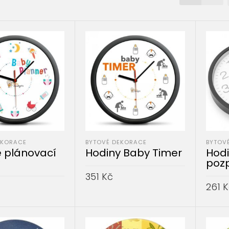
EKORACE
BYTOVÉ DEKORACE
BYTOV
 plánovací
Hodiny Baby Timer
Hodi
poz
351
Kč
261
K
PŘIDAT DO KOŠÍKU
DO KOŠÍKU
PŘID