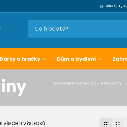
PŘIHLÁSIT / 
Dárky a hračky
Dům a bydlení
Zahr
iny
ESHOPSESPORTEM.CZ
>
PRODUKTY
>
I VŠECH 11 VÝSLEDKŮ