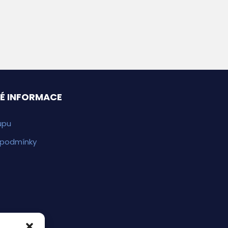
É INFORMACE
upu
 podmínky