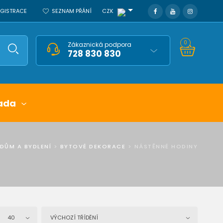
REGISTRACE
SEZNAM PŘÁNÍ
CZK
0
Zákaznická podpora
728 830 830
ada
DŮM A BYDLENÍ
>
BYTOVÉ DEKORACE
>
NÁSTĚNNÉ HODINY
40
VÝCHOZÍ TŘÍDĚNÍ