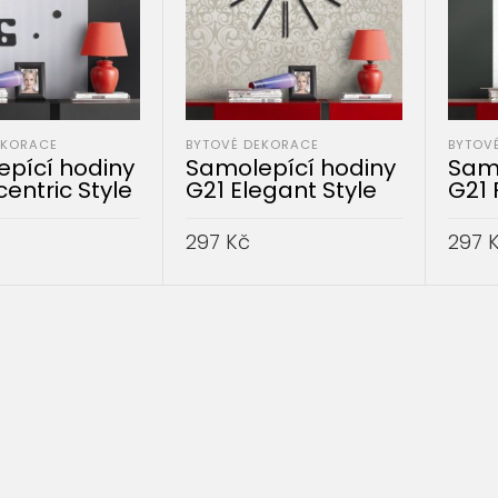
EKORACE
BYTOVÉ DEKORACE
BYTOV
pící hodiny
Samolepící hodiny
Samo
centric Style
G21 Elegant Style
G21 
297
Kč
297
DO KOŠÍKU
PŘIDAT DO KOŠÍKU
PŘID