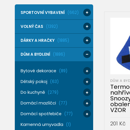
SPORTOVNÍ VYBAVENÍ
(662)
VOLNÝ ČAS
(1392)
DÁRKY A HRAČKY
(1885)
DŮM A BYDLENÍ
(1886)
Bytové dekorace
(89)
DŮM A BYD
Dětský pokoj
(63)
Termo
nahřív
Do kuchyně
(279)
Snoozy
obale
Domácí mazlíčci
(77)
VZOR
Domácí spotřebiče
(77)
201
Kč
Kamenná umyvadla
(1)