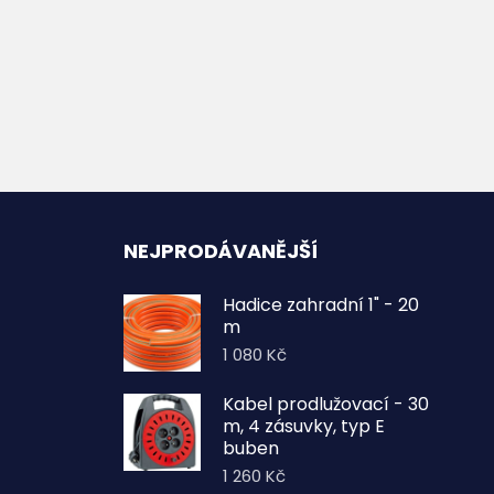
NEJPRODÁVANĚJŠÍ
Hadice zahradní 1" - 20
m
1 080
Kč
Kabel prodlužovací - 30
m, 4 zásuvky, typ E
buben
1 260
Kč