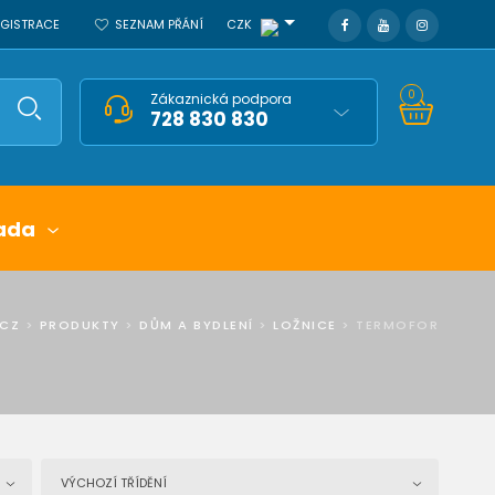
REGISTRACE
SEZNAM PŘÁNÍ
CZK
0
Zákaznická podpora
728 830 830
ada
.CZ
>
PRODUKTY
>
DŮM A BYDLENÍ
>
LOŽNICE
>
TERMOFOR
VÝCHOZÍ TŘÍDĚNÍ