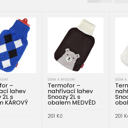
LENÍ
DŮM A BYDLENÍ
DŮM A 
for –
Termofor –
Ter
ací lahev
nahřívací lahev
nahř
 2L s
Snoozy 2L s
Snoo
m KÁROVÝ
obalem MEDVĚD
oba
201
Kč
201
K
PŘIDAT DO KOŠÍKU
PŘID