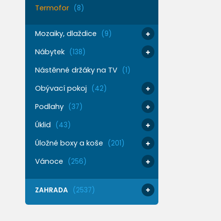
Termofor
(8)
Mozaiky, dlaždice
(9)
Nábytek
(138)
Nástěnné držáky na TV
(1)
Obývací pokoj
(42)
Podlahy
(37)
Úklid
(43)
Úložné boxy a koše
(201)
Vánoce
(256)
ZAHRADA
(2537)