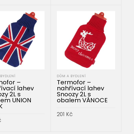
PŘIDAT DO KOŠÍKU
BYDLENÍ
DŮM A BYDLENÍ
mofor –
Termofor –
ívací lahev
nahřívací lahev
zy 2L s
Snoozy 2L s
lem UNION
obalem VÁNOCE
K
201
Kč
č
PŘIDAT DO KOŠÍKU
AT DO KOŠÍKU