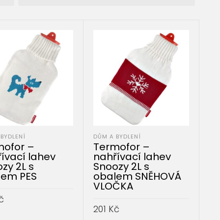
BYDLENÍ
DŮM A BYDLENÍ
mofor –
Termofor –
ívací lahev
nahřívací lahev
zy 2L s
Snoozy 2L s
lem PES
obalem SNĚHOVÁ
VLOČKA
č
201
Kč
AT DO KOŠÍKU