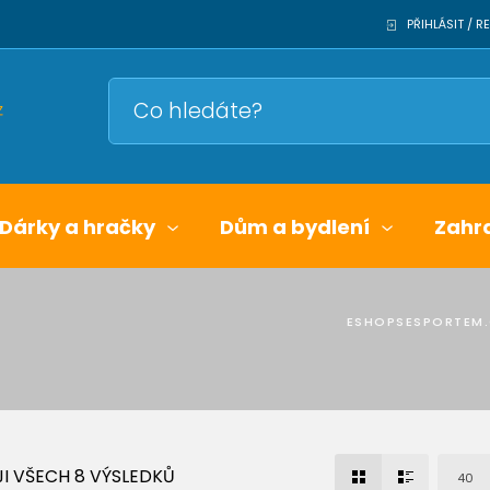
PŘIHLÁSIT / 
Dárky a hračky
Dům a bydlení
Zahr
ESHOPSESPORTEM
I VŠECH 8 VÝSLEDKŮ
40