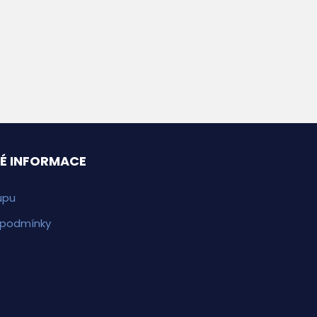
É INFORMACE
upu
 podmínky