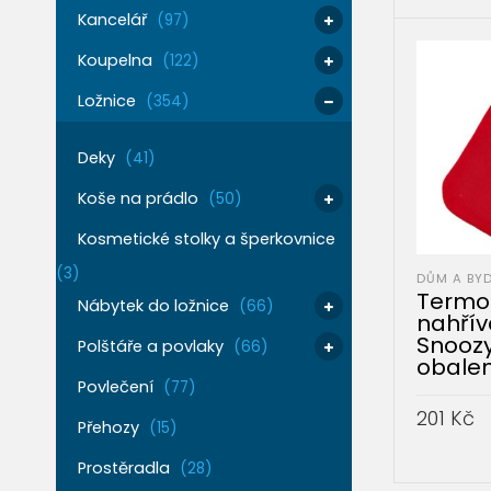
PŘIDAT 
Kancelář
(97)
Koupelna
(122)
Ložnice
(354)
Deky
(41)
Koše na prádlo
(50)
Kosmetické stolky a šperkovnice
(3)
DŮM A BYD
Termo
Nábytek do ložnice
(66)
nahřív
Snoozy
Polštáře a povlaky
(66)
obale
Povlečení
(77)
201
Kč
Přehozy
(15)
PŘIDAT 
Prostěradla
(28)