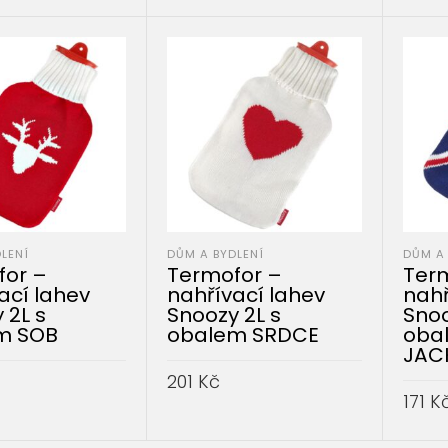
DO KOŠÍKU
LENÍ
DŮM A BYDLENÍ
DŮM A 
for –
Termofor –
Ter
ací lahev
nahřívací lahev
nahř
 2L s
Snoozy 2L s
Snoo
m SOB
obalem SRDCE
oba
JAC
201
Kč
171
K
DO KOŠÍKU
PŘIDAT DO KOŠÍKU
PŘID