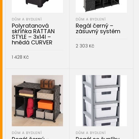
DŮM A BYDLENÍ
DŮM A BYDLENÍ
Polyratanová
Regál černý –
skříňka RATTAN
zásuvný systém
STYLE – 3x14l –
hnědá CURVER
2 303
Kč
1 428
Kč
PŘIDAT DO KOŠÍKU
PŘIDAT DO KOŠÍKU
DŮM A BYDLENÍ
DŮM A BYDLENÍ