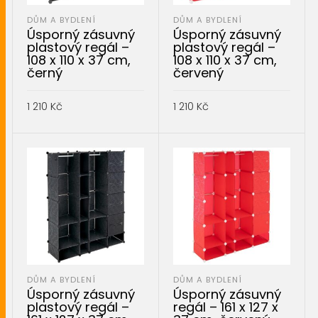
DŮM A BYDLENÍ
DŮM A BYDLENÍ
Úsporný zásuvný
Úsporný zásuvný
plastový regál –
plastový regál –
108 x 110 x 37 cm,
108 x 110 x 37 cm,
černý
červený
1 210
Kč
1 210
Kč
PŘIDAT DO KOŠÍKU
PŘIDAT DO KOŠÍKU
DŮM A BYDLENÍ
DŮM A BYDLENÍ
Úsporný zásuvný
Úsporný zásuvný
plastový regál –
regál – 161 x 127 x