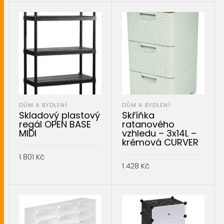
PŘIDAT DO KOŠÍKU
PŘIDAT DO KOŠÍKU
DŮM A BYDLENÍ
DŮM A BYDLENÍ
Skladový plastový
Skříňka
regál OPEN BASE
ratanového
MIDI
vzhledu – 3x14L –
krémová CURVER
1 801
Kč
1 428
Kč
PŘIDAT DO KOŠÍKU
PŘIDAT DO KOŠÍKU