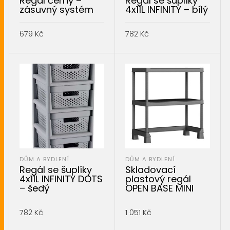
Regál černý –
Regál se šuplíky
zásuvný systém
4x11L INFINITY – bílý
679
Kč
782
Kč
PŘIDAT DO KOŠÍKU
PŘIDAT DO KOŠÍKU
DŮM A BYDLENÍ
DŮM A BYDLENÍ
Regál se šuplíky
Skladovací
4x11L INFINITY DOTS
plastový regál
– šedý
OPEN BASE MINI
782
Kč
1 051
Kč