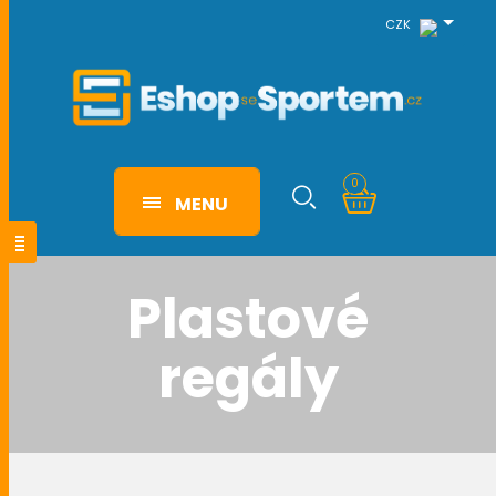
CZK
0
MENU
Plastové
regály