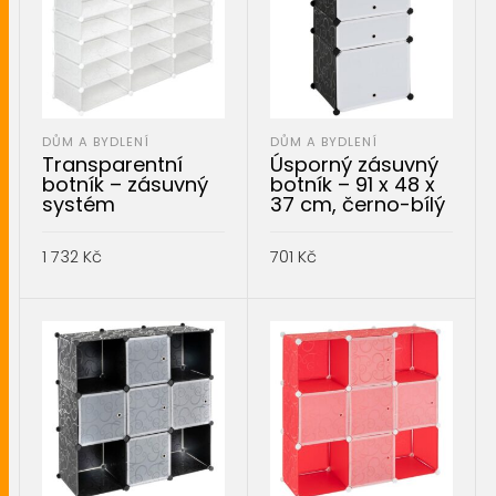
DŮM A BYDLENÍ
DŮM A BYDLENÍ
Transparentní
Úsporný zásuvný
botník – zásuvný
botník – 91 x 48 x
systém
37 cm, černo-bílý
1 732
Kč
701
Kč
PŘIDAT DO KOŠÍKU
PŘIDAT DO KOŠÍKU