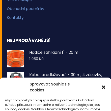
Obchodní podmínky
Kontakty
NEJPRODÁVANĚJŠÍ
Hadice zahradní 1" - 20 m
1 080
Kč
Kabel prodlužovací - 30 m, 4 zásuvky,
typ E buben
Spravovat Souhlas s
1 260
Kč
cookies
VOLTRONIC® Sada 2 kusů světelných
Abychom poskytli co nejlepší služby, používáme k ukládání
drátů 50 LED - teplá bílá
a/nebo přístupu k informacím o zařízení, technologie jako jsou
343
Kč
soubory cookies. Souhlas s těmito technologiemi nám umožní