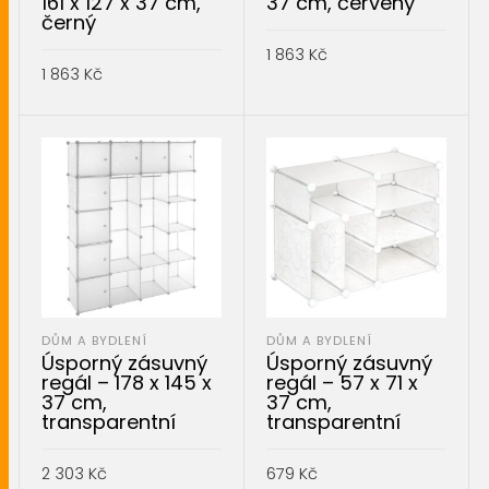
161 x 127 x 37 cm,
37 cm, červený
černý
1 863
Kč
1 863
Kč
PŘIDAT DO KOŠÍKU
PŘIDAT DO KOŠÍKU
DŮM A BYDLENÍ
DŮM A BYDLENÍ
Úsporný zásuvný
Úsporný zásuvný
regál – 178 x 145 x
regál – 57 x 71 x
37 cm,
37 cm,
transparentní
transparentní
2 303
Kč
679
Kč