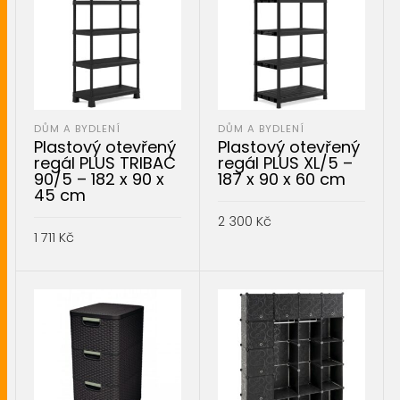
DŮM A BYDLENÍ
DŮM A BYDLENÍ
Plastový otevřený
Plastový otevřený
regál PLUS TRIBAC
regál PLUS XL/5 –
90/5 – 182 x 90 x
187 x 90 x 60 cm
45 cm
2 300
Kč
1 711
Kč
PŘIDAT DO KOŠÍKU
PŘIDAT DO KOŠÍKU