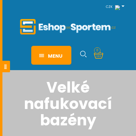
CZK
0
MENU
Velké
nafukovací
bazény