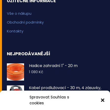
UŽITEČNÉ INFORMACE
Vše o nákupu
Obchodní podmínky
Kontakty
NEJPRODÁVANĚJŠÍ
Hadice zahradní 1" - 20 m
1 080
Kč
Kabel prodlužovací - 30 m, 4 zásuvky,
typ E buben
Spravovat Souhlas s
1 260
Kč
cookies
VOLTRONIC® Sada 2 kusů světelných