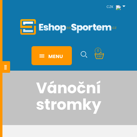
CZK
0
MENU
Vánoční
stromky