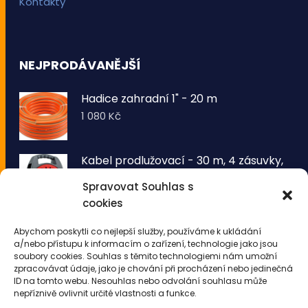
Kontakty
NEJPRODÁVANĚJŠÍ
Hadice zahradní 1" - 20 m
1 080
Kč
Kabel prodlužovací - 30 m, 4 zásuvky,
typ E buben
Spravovat Souhlas s
1 260
Kč
cookies
VOLTRONIC® Sada 2 kusů světelných
Abychom poskytli co nejlepší služby, používáme k ukládání
drátů 50 LED - teplá bílá
a/nebo přístupu k informacím o zařízení, technologie jako jsou
343
Kč
soubory cookies. Souhlas s těmito technologiemi nám umožní
zpracovávat údaje, jako je chování při procházení nebo jedinečná
ID na tomto webu. Nesouhlas nebo odvolání souhlasu může
nepříznivě ovlivnit určité vlastnosti a funkce.