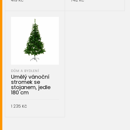
419
Kč
742
Kč
PŘIDAT DO KOŠÍKU
PŘIDAT DO KOŠÍKU
DŮM A BYDLENÍ
Umělý vánoční
stromek se
stojanem, jedle
180 cm
1 235
Kč
PŘIDAT DO KOŠÍKU