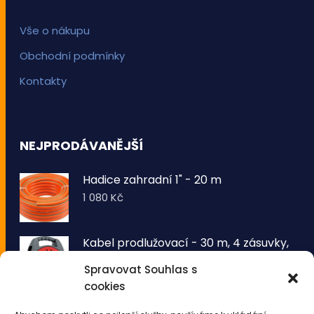
Vše o nákupu
Obchodní podmínky
Kontakty
NEJPRODÁVANĚJŠÍ
Hadice zahradní 1" - 20 m
1 080
Kč
Kabel prodlužovací - 30 m, 4 zásuvky,
typ E buben
Spravovat Souhlas s
1 260
Kč
cookies
VOLTRONIC® Sada 2 kusů světelných