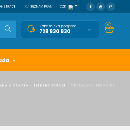
REGISTRACE
SEZNAM PŘÁNÍ
CZK
0
Zákaznická podpora
728 830 830
ada
ÍLNA A STAVBA
>
ELEKTRONÁŘADÍ
>
OPALOVACÍ TECHNIKA