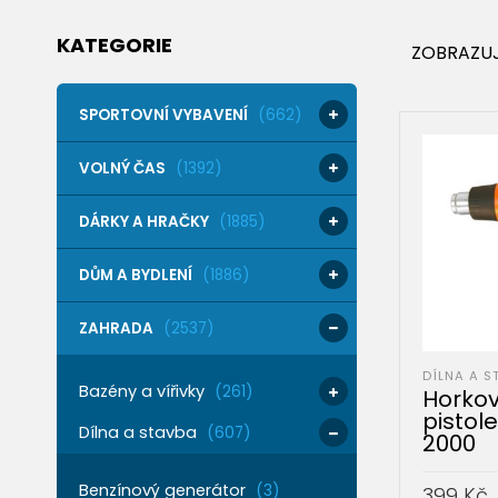
KATEGORIE
ZOBRAZUJ
SPORTOVNÍ VYBAVENÍ
(662)
VOLNÝ ČAS
(1392)
DÁRKY A HRAČKY
(1885)
DŮM A BYDLENÍ
(1886)
ZAHRADA
(2537)
DÍLNA A S
Bazény a vířivky
(261)
Horko
pistol
Dílna a stavba
(607)
2000
Benzínový generátor
(3)
399
Kč