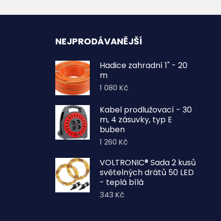
NEJPRODÁVANĚJŠÍ
Hadice zahradní 1" - 20
m
1 080
Kč
Kabel prodlužovací - 30
m, 4 zásuvky, typ E
buben
1 260
Kč
VOLTRONIC® Sada 2 kusů
světelných drátů 50 LED
- teplá bílá
343
Kč