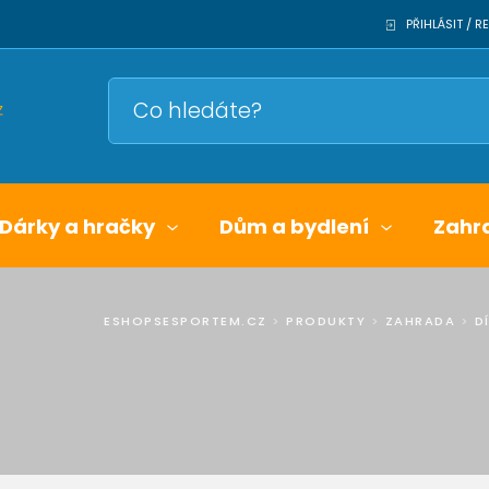
PŘIHLÁSIT / 
Dárky a hračky
Dům a bydlení
Zahr
ESHOPSESPORTEM.CZ
>
PRODUKTY
>
ZAHRADA
>
D