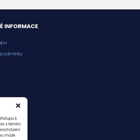
É INFORMACE
upu
 podmínky
řístupu k
as s těmito
procházení
asu může