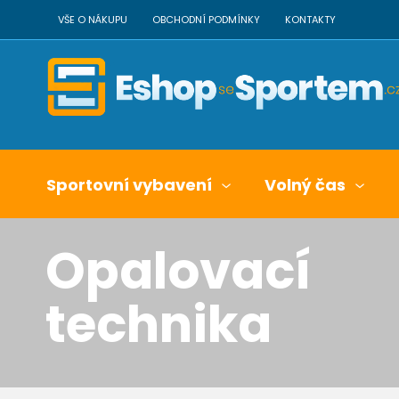
VŠE O NÁKUPU
OBCHODNÍ PODMÍNKY
KONTAKTY
Sportovní vybavení
Volný čas
Opalovací
technika