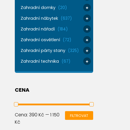
Zahradní domky
(20)
Zahradní nábytek
(637)
Zahradní nářadí
(184)
Zahradní osvětlení
(72)
Zahradní párty stany
(325)
Zahradní technika
(67)
CENA
Cena:
390 Kč
—
1 150
FILTROVAT
Kč