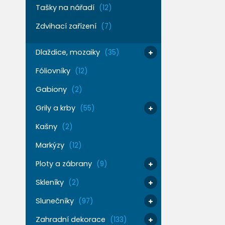
Tašky na nářadí
(12)
Zdvihací zařízení
(7)
Dlaždice, mozaiky
(35)
Fóliovníky
(12)
Gabiony
(2)
Grily a krby
(55)
Kašny
(2)
Markýzy
(12)
Ploty a zábrany
(9)
Skleníky
(2)
Slunečníky
(97)
Zahradní dekorace
(133)