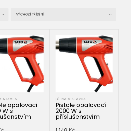
VÝCHOZÍ TŘÍDĚNÍ
A STAVBA
DÍLNA A STAVBA
ole opalovací –
Pistole opalovací –
 W s
2000 W s
lušenstvím
příslušenstvím
Kč
1 148
Kč