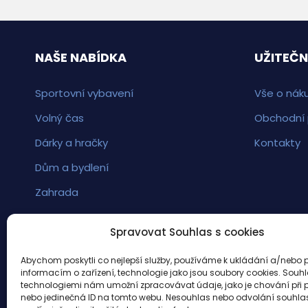
NAŠE NABÍDKA
UŽITEČN
Sportovní vybavení
Vše o nák
Volný čas
Obchodní
Dárky a hračky
Kontakty
Dům a bydlení
Zahrada
Spravovat Souhlas s cookies
Abychom poskytli co nejlepší služby, používáme k ukládání a/nebo p
informacím o zařízení, technologie jako jsou soubory cookies. Souhl
technologiemi nám umožní zpracovávat údaje, jako je chování při 
nebo jedinečná ID na tomto webu. Nesouhlas nebo odvolání souhl