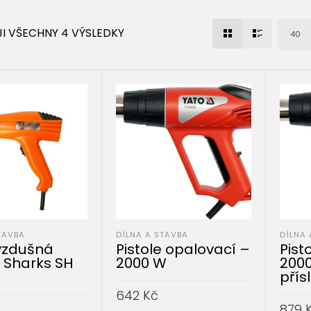
I VŠECHNY 4 VÝSLEDKY
40
TAVBA
DÍLNA A STAVBA
DÍLNA 
vzdušná
Pistole opalovací –
Pist
e Sharks SH
2000 W
2000
přís
642
Kč
879