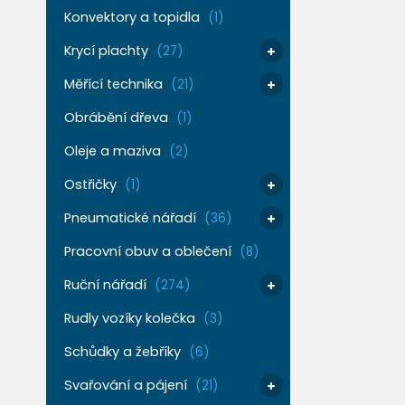
Konvektory a topidla
(1)
Krycí plachty
(27)
Měřící technika
(21)
Obrábění dřeva
(1)
Oleje a maziva
(2)
Ostřičky
(1)
Pneumatické nářadí
(36)
Pracovní obuv a oblečení
(8)
Ruční nářadí
(274)
Rudly vozíky kolečka
(3)
Schůdky a žebříky
(6)
Svařování a pájení
(21)