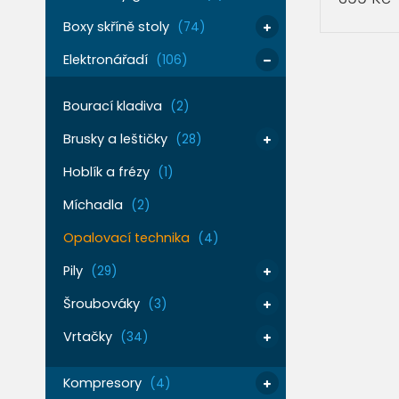
Boxy skříně stoly
(74)
PŘIDAT 
Elektronářadí
(106)
Bourací kladiva
(2)
Brusky a leštičky
(28)
Hoblík a frézy
(1)
Míchadla
(2)
Opalovací technika
(4)
Pily
(29)
Šroubováky
(3)
Vrtačky
(34)
Kompresory
(4)