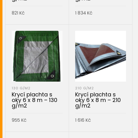
821
Kč
1 834
Kč
PŘIDAT DO KOŠÍKU
PŘIDAT DO KOŠÍKU
130 G/M2
210 G/M2
Krycí plachta s
Krycí plachta s
oky 6 x 8 m – 130
oky 6 x 8 m – 210
g/m2
g/m2
955
Kč
1 616
Kč
PŘIDAT DO KOŠÍKU
PŘIDAT DO KOŠÍKU