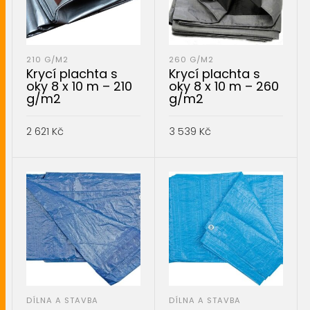
210 G/M2
260 G/M2
Krycí plachta s
Krycí plachta s
oky 8 x 10 m – 210
oky 8 x 10 m – 260
g/m2
g/m2
2 621
Kč
3 539
Kč
PŘIDAT DO KOŠÍKU
PŘIDAT DO KOŠÍKU
DÍLNA A STAVBA
DÍLNA A STAVBA