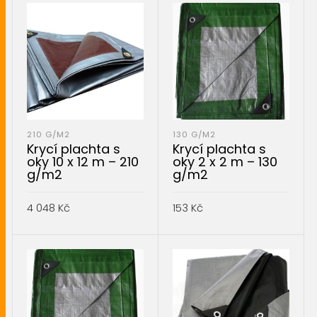
210 G/M2
130 G/M2
Krycí plachta s
Krycí plachta s
oky 10 x 12 m – 210
oky 2 x 2 m – 130
g/m2
g/m2
4 048
Kč
153
Kč
PŘIDAT DO KOŠÍKU
PŘIDAT DO KOŠÍKU