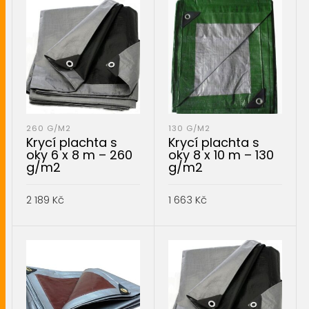
260 G/M2
130 G/M2
Krycí plachta s
Krycí plachta s
oky 6 x 8 m – 260
oky 8 x 10 m – 130
g/m2
g/m2
2 189
Kč
1 663
Kč
PŘIDAT DO KOŠÍKU
PŘIDAT DO KOŠÍKU