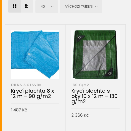
40
VÝCHOZÍ TŘÍDĚNÍ
DÍLNA A STAVBA
130 G/M2
Krycí plachta 8 x
Krycí plachta s
12 m – 90 g/m2
oky 10 x 12 m – 130
g/m2
1 487
Kč
2 366
Kč
PŘIDAT DO KOŠÍKU
PŘIDAT DO KOŠÍKU