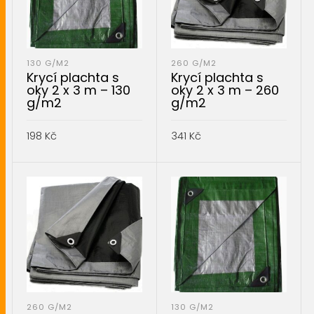
130 G/M2
260 G/M2
Krycí plachta s
Krycí plachta s
oky 2 x 3 m – 130
oky 2 x 3 m – 260
g/m2
g/m2
198
Kč
341
Kč
PŘIDAT DO KOŠÍKU
PŘIDAT DO KOŠÍKU
260 G/M2
130 G/M2