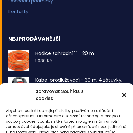
Obchodní podmínky
Kontakty
NEJPRODÁVANĚJŠÍ
Hadice zahradní 1" - 20 m
1 080
Kč
Kabel prodlužovací - 30 m, 4 zásuvky,
typ E buben
Spravovat Souhlas s
1 260
Kč
cookies
VOLTRONIC® Sada 2 kusů světelných
Abychom poskytli co nejlepší služby, používáme k ukládání
drátů 50 LED - teplá bílá
a/nebo přístupu k informacím o zařízení, technologie jako jsou
343
Kč
soubory cookies. Souhlas s těmito technologiemi nám umožní
zpracovávat údaje, jako je chování při procházení nebo jedinečná
ID na tomto webu. Nesouhlas nebo odvolání souhlasu může