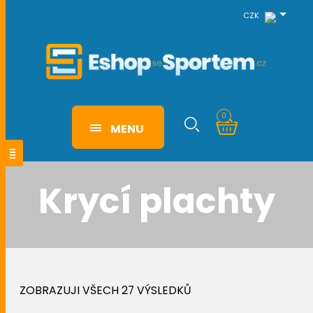
CZK
0
MENU
Krycí plachty
ZOBRAZUJI VŠECH 27 VÝSLEDKŮ