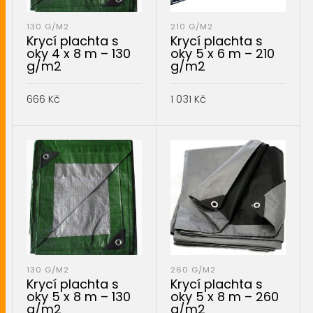
130 G/M2
210 G/M2
Krycí plachta s
Krycí plachta s
oky 4 x 8 m – 130
oky 5 x 6 m – 210
g/m2
g/m2
666
Kč
1 031
Kč
PŘIDAT DO KOŠÍKU
PŘIDAT DO KOŠÍKU
130 G/M2
260 G/M2
Krycí plachta s
Krycí plachta s
oky 5 x 8 m – 130
oky 5 x 8 m – 260
g/m2
g/m2