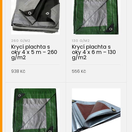
260 G/M2
130 G/M2
Krycí plachta s
Krycí plachta s
oky 4 x 5 m – 260
oky 4 x 6 m – 130
g/m2
g/m2
938
Kč
556
Kč
PŘIDAT DO KOŠÍKU
PŘIDAT DO KOŠÍKU