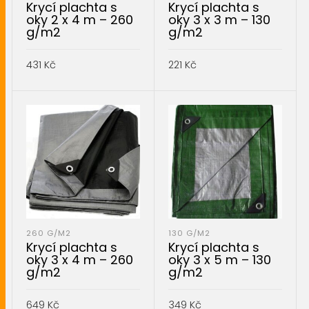
Krycí plachta s
Krycí plachta s
oky 2 x 4 m – 260
oky 3 x 3 m – 130
g/m2
g/m2
431
Kč
221
Kč
PŘIDAT DO KOŠÍKU
PŘIDAT DO KOŠÍKU
260 G/M2
130 G/M2
Krycí plachta s
Krycí plachta s
oky 3 x 4 m – 260
oky 3 x 5 m – 130
g/m2
g/m2
649
Kč
349
Kč