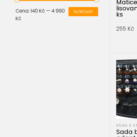
Matice
lisova
Cena:
140 Kč
—
4 990
FILTROVAT
ks
Kč
255
Kč
PŘIDAT 
DÍLNA A S
Sada b