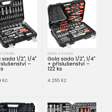
A STAVBA
DÍLNA A STAVBA
 sada 1/2", 1/4"
Gola sada 1/2", 1/4"
íslušenství –
+ příslušenství –
ks
122 ks
9
Kč
4 255
Kč
AT DO KOŠÍKU
PŘIDAT DO KOŠÍKU