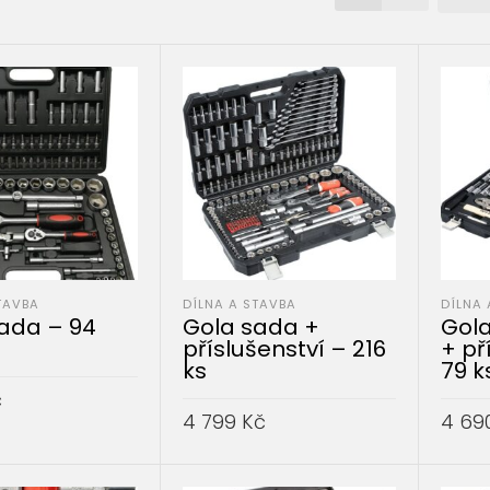
TAVBA
DÍLNA A STAVBA
DÍLNA 
ada – 94
Gola sada +
Gola
příslušenství – 216
+ př
ks
79 k
č
4 799
Kč
4 69
DO KOŠÍKU
PŘIDAT DO KOŠÍKU
PŘID