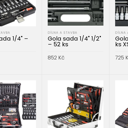
TAVBA
DÍLNA A STAVBA
DÍLNA 
ada 1/4" –
Gola sada 1/4" 1/2"
Gola
– 52 ks
ks X
852
Kč
725
DO KOŠÍKU
PŘIDAT DO KOŠÍKU
PŘID