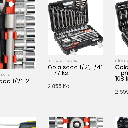
DÍLNA A STAVBA
DÍLNA 
Gola sada 1/2", 1/4"
Gola
– 77 ks
+ př
TAVBA
108 
ada 1/2" 12
2 855
Kč
2 69
PŘIDAT DO KOŠÍKU
PŘID
DO KOŠÍKU