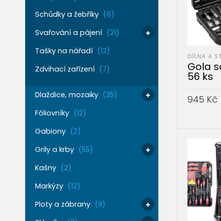
Schůdky a žebříky
(6)
Svařování a pájení
(21)
Tašky na nářadí
(12)
DÍLNA A S
Gola s
Zdvihací zařízení
(7)
56 ks
Dlaždice, mozaiky
(35)
945
Kč
Fóliovníky
(12)
PŘIDAT 
Gabiony
(2)
Grily a krby
(55)
Kašny
(2)
Markýzy
(12)
Ploty a zábrany
(9)