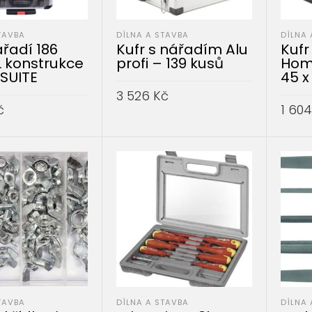
TAVBA
DÍLNA A STAVBA
DÍLNA 
ářadí 186
Kufr s nářadím Alu
Kufr
AL konstrukce
profi – 139 kusů
Home
SUITE
45 x
3 526
Kč
č
1 60
PŘIDAT DO KOŠÍKU
DO KOŠÍKU
PŘID
TAVBA
DÍLNA A STAVBA
DÍLNA 