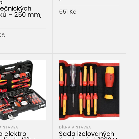
a
ečnických
651
Kč
íků – 250 mm,
PŘIDAT DO KOŠÍKU
Kč
AT DO KOŠÍKU
A STAVBA
DÍLNA A STAVBA
 elektro
Sada izolovaných