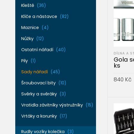
Kleště
(36)
Klíče a nástavce
(82)
Maznice
(4)
Nůžky
(12)
Ostatní nářadí
(40)
DÍLNA A S
Gola sa
Pily
(1)
ks
Sady nářadí
(45)
840
Kč
Šroubovací bity
(10)
PŘIDAT 
Svěrky a svěráky
(3)
Vratidla závitníky výstružníky
(15)
Vrtáky a korunky
(17)
Rudly vozíky kolečka
(3)