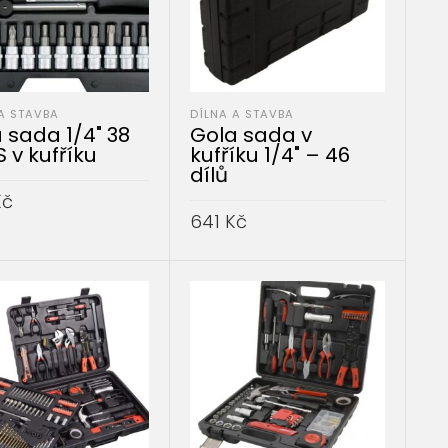
A STAVBA
DÍLNA A STAVBA
 sada 1/4" 38
Gola sada v
S v kufříku
kufříku 1/4" – 46
dílů
Kč
641
Kč
AT DO KOŠÍKU
PŘIDAT DO KOŠÍKU