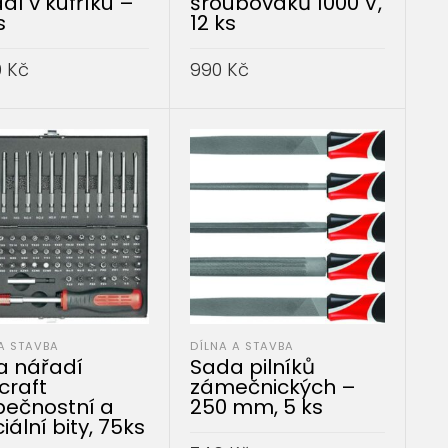
dí v kufříku –
šroubováků 1000 V,
s
12 ks
9
Kč
990
Kč
AT DO KOŠÍKU
PŘIDAT DO KOŠÍKU
A STAVBA
DÍLNA A STAVBA
a nářadí
Sada pilníků
craft
zámečnických –
ečnostní a
250 mm, 5 ks
iální bity, 75ks