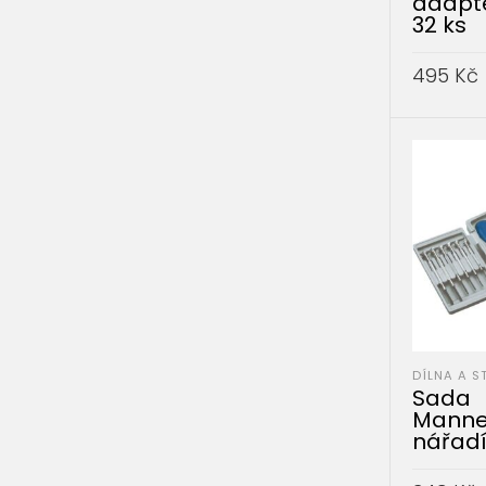
adapté
32 ks
495
Kč
PŘIDAT 
DÍLNA A S
Sada
Mann
nářadí