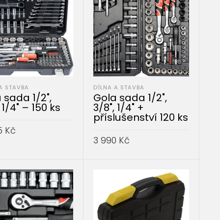
A STAVBA
DÍLNA A STAVBA
 sada 1/2",
Gola sada 1/2",
 1/4" – 150 ks
3/8", 1/4" +
příslušenství 120 ks
5
Kč
3 990
Kč
AT DO KOŠÍKU
PŘIDAT DO KOŠÍKU