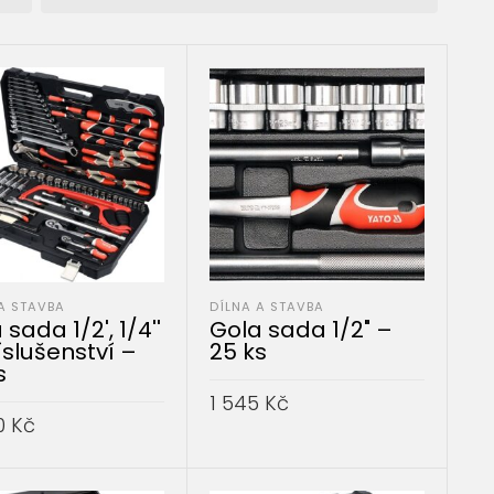
A STAVBA
DÍLNA A STAVBA
 sada 1/2', 1/4''
Gola sada 1/2" –
íslušenství –
25 ks
s
1 545
Kč
0
Kč
PŘIDAT DO KOŠÍKU
AT DO KOŠÍKU