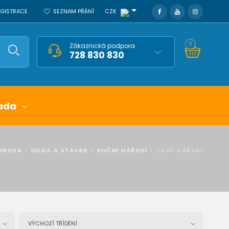
REGISTRACE
SEZNAM PŘÁNÍ
CZK
0
Zákaznická podpora
728 830 830
ada
HRADA
>
DÍLNA A STAVBA
>
RUČNÍ NÁŘADÍ
>
SADY NÁŘADÍ
VÝCHOZÍ TŘÍDĚNÍ