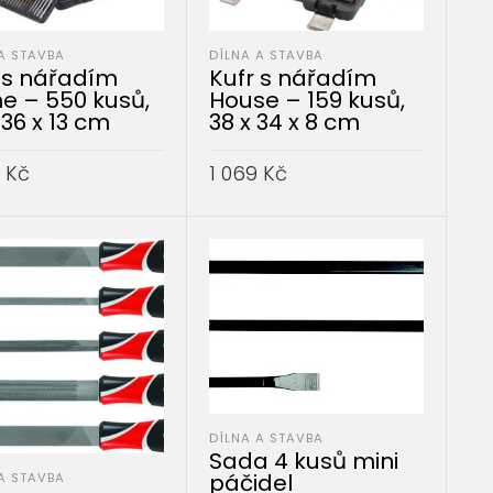
A STAVBA
DÍLNA A STAVBA
 s nářadím
Kufr s nářadím
 – 550 kusů,
House – 159 kusů,
 36 x 13 cm
38 x 34 x 8 cm
4
Kč
1 069
Kč
AT DO KOŠÍKU
PŘIDAT DO KOŠÍKU
DÍLNA A STAVBA
Sada 4 kusů mini
páčidel
A STAVBA