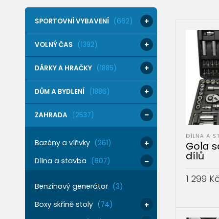
SPORTOVNÍ VYBAVENÍ
(662)
VOLNÝ ČAS
(1392)
DÁRKY A HRAČKY
(1885)
DŮM A BYDLENÍ
(1886)
ZAHRADA
(2537)
DÍLNA A S
Bazény a vířivky
(261)
Gola s
dílů
Dílna a stavba
(607)
1 299
K
Benzínový generátor
(3)
PŘIDAT 
Boxy skříně stoly
(74)