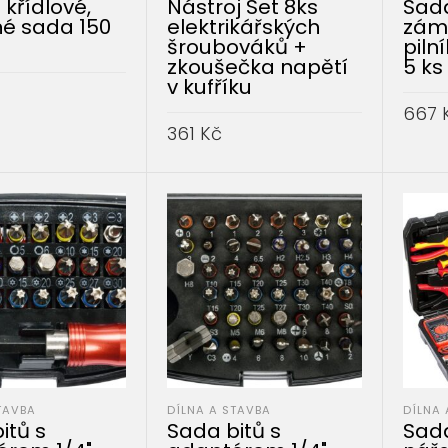
 křídlové,
Nástroj Set 8ks
Sad
né sada 150
elektrikářských
zám
šroubováků +
piln
zkoušečka napětí
5 ks
v kufříku
667
DO KOŠÍKU
361
Kč
PŘID
PŘIDAT DO KOŠÍKU
TAVBA
DÍLNA A STAVBA
DÍLNA 
itů s
Sada bitů s
Sada