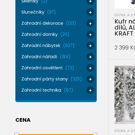
Skleníky
(2)
Slunečníky
(97)
DÍLNA A S
Kufr n
Zahradní dekorace
(133)
dílů, 
KRAFT 
Zahradní domky
(20)
Zahradní nábytek
(637)
2 399
K
Zahradní nářadí
(184)
PŘIDAT 
Zahradní osvětlení
(72)
Zahradní párty stany
(325)
Zahradní technika
(67)
CENA
DÍLNA A S