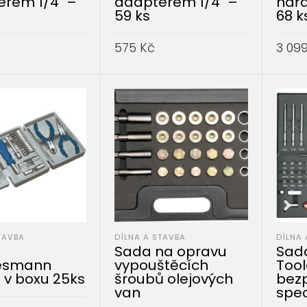
rem 1/4" –
adaptérem 1/4" –
nářa
59 ks
68 k
575
Kč
3 09
DO KOŠÍKU
PŘIDAT DO KOŠÍKU
PŘID
TAVBA
DÍLNA A STAVBA
DÍLNA 
Sada na opravu
Sad
esmann
vypouštěcích
Tool
 v boxu 25ks
šroubů olejových
bezp
van
spec