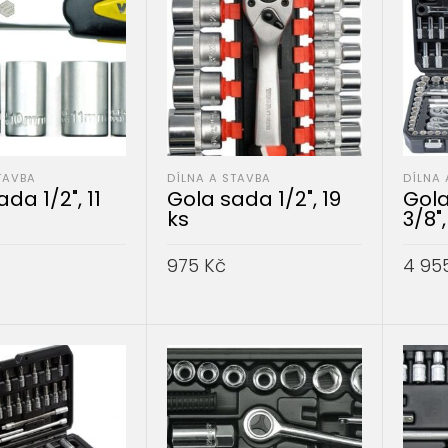
TAVBA
DÍLNA A STAVBA
DÍLNA 
da 1/2", 11
Gola sada 1/2", 19
Gola
ks
3/8",
975
Kč
4 95
DO KOŠÍKU
PŘIDAT DO KOŠÍKU
PŘID