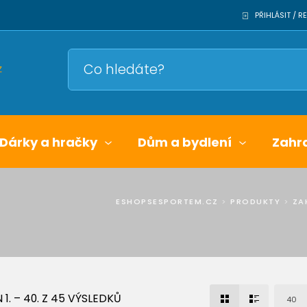
PŘIHLÁSIT / 
Dárky a hračky
Dům a bydlení
Zahr
ESHOPSESPORTEM.CZ
>
PRODUKTY
>
ZA
1. – 40. Z 45 VÝSLEDKŮ
40