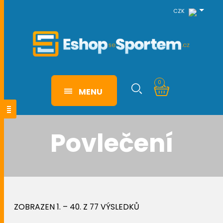
CZK
0
MENU
Povlečení
ZOBRAZEN 1. – 40. Z 77 VÝSLEDKŮ