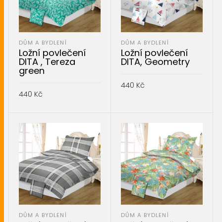
DŮM A BYDLENÍ
DŮM A BYDLENÍ
Ložní povlečení
Ložní povlečení
DITA , Tereza
DITA, Geometry
green
440
Kč
440
Kč
PŘIDAT DO KOŠÍKU
PŘIDAT DO KOŠÍKU
DŮM A BYDLENÍ
DŮM A BYDLENÍ