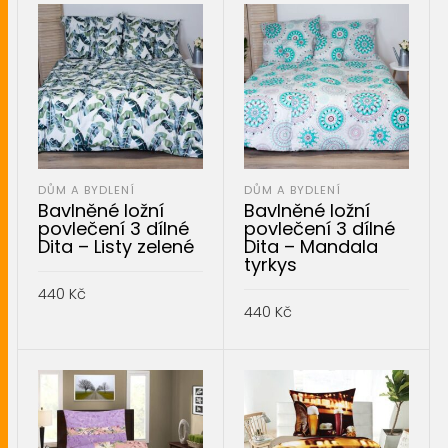
DŮM A BYDLENÍ
DŮM A BYDLENÍ
Bavlněné ložní
Bavlněné ložní
povlečení 3 dílné
povlečení 3 dílné
Dita – Listy zelené
Dita – Mandala
tyrkys
440
Kč
440
Kč
PŘIDAT DO KOŠÍKU
PŘIDAT DO KOŠÍKU