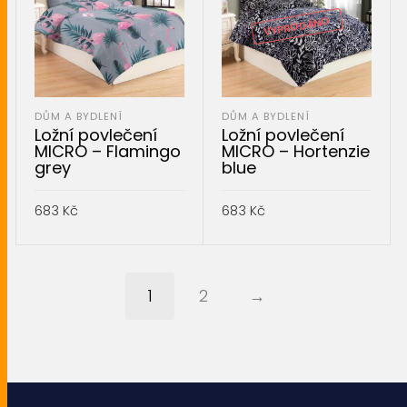
VYPRODÁNO
DŮM A BYDLENÍ
DŮM A BYDLENÍ
Ložní povlečení
Ložní povlečení
MICRO – Flamingo
MICRO – Hortenzie
grey
blue
683
Kč
683
Kč
PŘIDAT DO KOŠÍKU
PŘIDAT DO KOŠÍKU
1
2
→