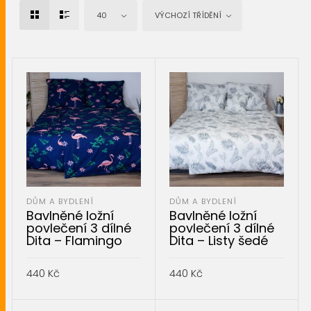
40
VÝCHOZÍ TŘÍDĚNÍ
DŮM A BYDLENÍ
DŮM A BYDLENÍ
Bavlněné ložní
Bavlněné ložní
povlečení 3 dílné
povlečení 3 dílné
Dita – Flamingo
Dita – Listy šedé
440
Kč
440
Kč
PŘIDAT DO KOŠÍKU
PŘIDAT DO KOŠÍKU