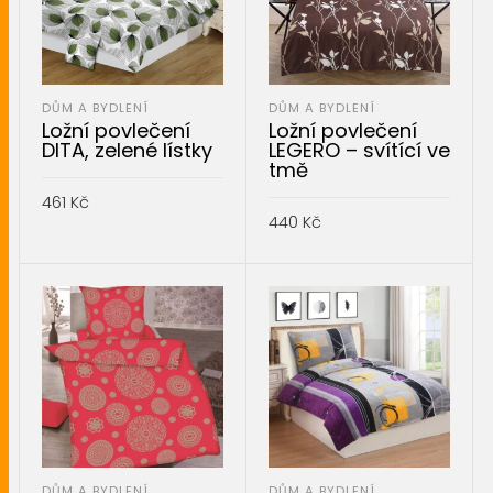
DŮM A BYDLENÍ
DŮM A BYDLENÍ
Ložní povlečení
Ložní povlečení
DITA, zelené lístky
LEGERO – svítící ve
tmě
461
Kč
440
Kč
PŘIDAT DO KOŠÍKU
PŘIDAT DO KOŠÍKU
DŮM A BYDLENÍ
DŮM A BYDLENÍ