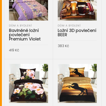
DŮM A BYDLENÍ
DŮM A BYDLENÍ
Bavlněné ložní
Ložní 3D povlečení
povlečení
BEER
Premium Violet
383
Kč
419
Kč
PŘIDAT DO KOŠÍKU
PŘIDAT DO KOŠÍKU