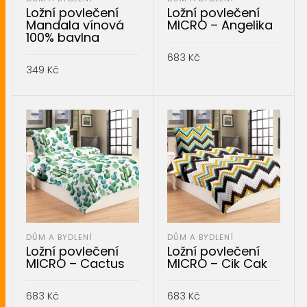
Ložní povlečení
Ložní povlečení
Mandala vínová
MICRO – Angelika
100% bavlna
683
Kč
349
Kč
PŘIDAT DO KOŠÍKU
PŘIDAT DO KOŠÍKU
DŮM A BYDLENÍ
DŮM A BYDLENÍ
Ložní povlečení
Ložní povlečení
MICRO – Cactus
MICRO – Cik Cak
683
Kč
683
Kč