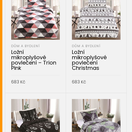
DŮM A BYDLENÍ
DŮM A BYDLENÍ
Ložní
Ložní
mikroplyšové
mikroplyšové
povlečení – Trion
povlečení
Pink
Christmas
683
Kč
683
Kč
PŘIDAT DO KOŠÍKU
PŘIDAT DO KOŠÍKU