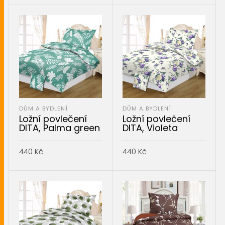
PŘIDAT DO KOŠÍKU
DŮM A BYDLENÍ
DŮM A BYDLENÍ
Ložní povlečení
Ložní povlečení
DITA, Palma green
DITA, Violeta
440
Kč
440
Kč
PŘIDAT DO KOŠÍKU
PŘIDAT DO KOŠÍKU