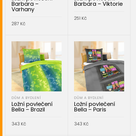
Barbara –
Barbara – Viktorie
Varhany
251
Kč
287
Kč
PŘIDAT DO KOŠÍKU
PŘIDAT DO KOŠÍKU
DŮM A BYDLENÍ
DŮM A BYDLENÍ
Ložní povlečení
Ložní povlečení
Bella – Brazil
Bella – Paris
343
Kč
343
Kč
PŘIDAT DO KOŠÍKU
PŘIDAT DO KOŠÍKU