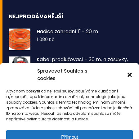
NEJPRODÁVANĚJŠÍ
Hadice zahradní 1" - 20 m
1 080
Kč
Kabel prodlužovací - 30 m, 4 zásuvky,
typ E buben
Spravovat Souhlas s
1 260
Kč
cookies
VOLTRONIC® Sada 2 kusů světelných
Abychom poskytli co nejlepší služby, používáme k ukládání
drátů 50 LED - teplá bílá
a/nebo přístupu k informacím o zařízení, technologie jako jsou
343
Kč
soubory cookies. Souhlas s těmito technologiemi nám umožní
zpracovávat údaje, jako je chování při procházení nebo jedinečná
ID na tomto webu. Nesouhlas nebo odvolání souhlasu může
nepříznivě ovlivnit určité vlastnosti a funkce.
Přijmout