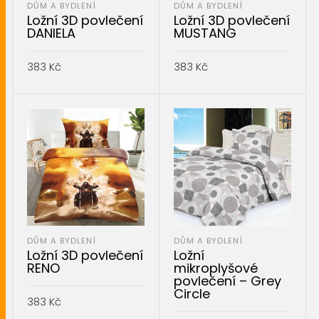
DŮM A BYDLENÍ
DŮM A BYDLENÍ
Ložní 3D povlečení
Ložní 3D povlečení
DANIELA
MUSTANG
383
Kč
383
Kč
PŘIDAT DO KOŠÍKU
PŘIDAT DO KOŠÍKU
DŮM A BYDLENÍ
DŮM A BYDLENÍ
Ložní 3D povlečení
Ložní
RENO
mikroplyšové
povlečení – Grey
Circle
383
Kč