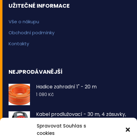
UŽITEČNÉ INFORMACE
Vše o nákupu
Obchodní podmínky
Kontakty
NEJPRODÁVANĚJŠÍ
Hadice zahradní 1" - 20 m
1 080
Kč
Kabel prodlužovací - 30 m, 4 zásuvky,
typ E buben
Spravovat Souhlas s
1 260
Kč
cookies