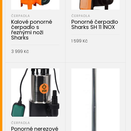
ČERPADLA
ČERPADLA
Kalové ponorné
Ponorné čerpadlo
čerpadlo s
Sharks SH 11 INOX
řeznými noži
Sharks
1 599
Kč
3 999
Kč
PŘIDAT DO KOŠÍKU
PŘIDAT DO KOŠÍKU
ČERPADLA
Ponorné nerezové