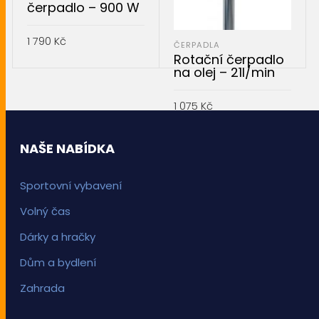
čerpadlo – 900 W
1 790
Kč
ČERPADLA
Rotační čerpadlo
PŘIDAT DO KOŠÍKU
na olej – 21l/min
1 075
Kč
PŘIDAT DO KOŠÍKU
NAŠE NABÍDKA
Sportovní vybavení
Volný čas
Dárky a hračky
Dům a bydlení
Zahrada