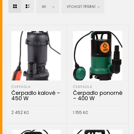
40
VÝCHOZÍ TŘÍDĚNÍ
ČERPADLA
ČERPADLA
Čerpadlo kalové –
Čerpadlo ponorné
450 W
– 400 W
2 452
Kč
1 155
Kč
PŘIDAT DO KOŠÍKU
PŘIDAT DO KOŠÍKU