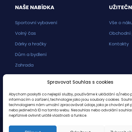
NAŠE NABÍDKA
UŽITEČN
Sportovní vybavení
Vše o nák
Volný čas
Obchodní
Dárky a hračky
Kontakty
Dům a bydlení
Zahrada
Spravovat Souhlas s cookies
Abychom poskytli co nejlepší služby, používáme k ukládání a/nebo p
informacím o zařízení, technologie jako jsou soubory cookies. Souhl
technologiemi nám umožní zpracovávat údaje, jako je chování při 
nebo jedinečná ID na tomto webu. Nesouhlas nebo odvolání souhl
nepříznivě ovlivnit určité vlastnosti a funkce.
© 2022 - EshopseSportem.cz. Vytvořeno
TvorbaWe