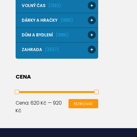
VOLNÝ ČAS
(1392)
DÁRKY A HRAČKY
(1885)
DŮM A BYDLENÍ
(1886)
ZAHRADA
(2537)
CENA
Cena:
620 Kč
—
920
FILTROVAT
Kč