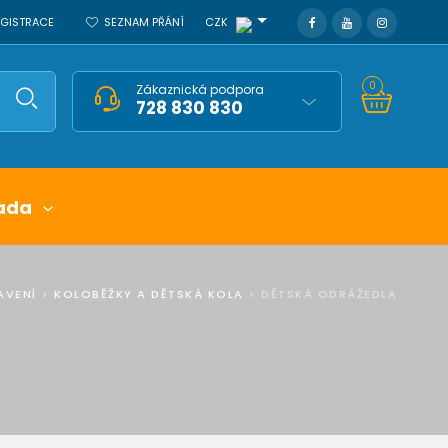
REGISTRACE
SEZNAM PŘÁNÍ
CZK
0
Zákaznická podpora
728 830 830
ada
AVENÍ
>
KOLOBĚŽKY A DĚTSKÁ KOLA
>
DĚTSKÁ ODRÁŽEDLA