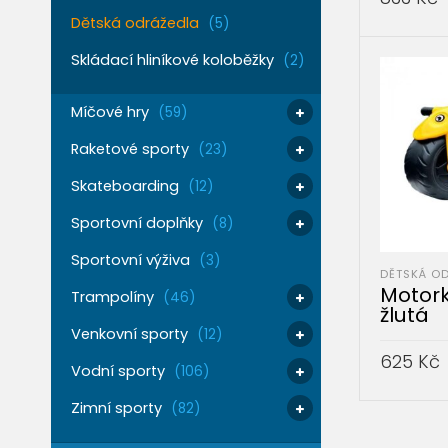
Dětská odrážedla
(5)
PŘIDAT 
Skládací hliníkové koloběžky
(2)
Míčové hry
(59)
Raketové sporty
(23)
Skateboarding
(12)
Sportovní doplňky
(8)
Sportovní výživa
(3)
DĚTSKÁ O
Motork
Trampolíny
(46)
žlutá
Venkovní sporty
(12)
625
Kč
Vodní sporty
(106)
PŘIDAT 
Zimní sporty
(82)