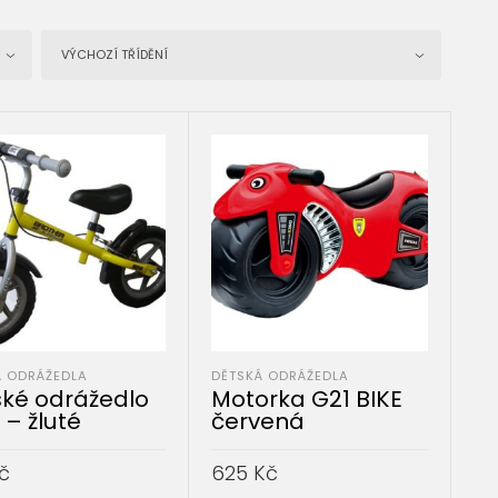
VÝCHOZÍ TŘÍDĚNÍ
Á ODRÁŽEDLA
DĚTSKÁ ODRÁŽEDLA
ké odrážedlo
Motorka G21 BIKE
 – žluté
červená
č
625
Kč