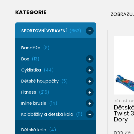
KATEGORIE
ZOBRAZUJ
SPORTOVNÍ VYBAVENÍ
(662)
Bandáže
(8)
Box
(13)
Cyklistika
(44)
Dětské houpačky
(5)
Fitness
(216)
DĚTSKÁ O
Inline brusle
(14)
Dětská
Twist 
Koloběžky a dětská kola
(11)
Dory
Dětská kola
(4)
833
Kč