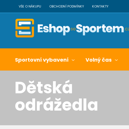
VŠE O NÁKUPU
OBCHODNÍ PODMÍNKY
KONTAKTY
Sportovní vybavení
Volný čas
Dětská
odrážedla