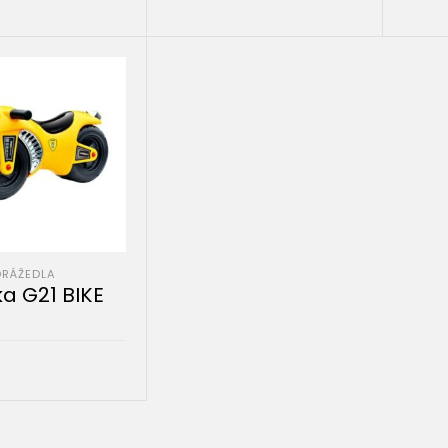
PŘIDAT DO KOŠÍKU
PŘID
DO KOŠÍKU
DRÁŽEDLA
a G21 BIKE
DO KOŠÍKU