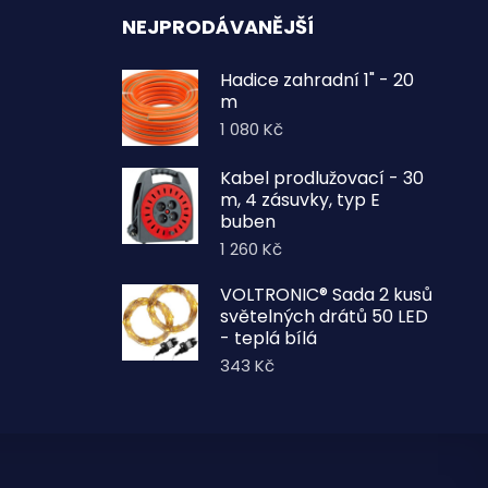
NEJPRODÁVANĚJŠÍ
Hadice zahradní 1" - 20
m
1 080
Kč
Kabel prodlužovací - 30
m, 4 zásuvky, typ E
buben
1 260
Kč
VOLTRONIC® Sada 2 kusů
světelných drátů 50 LED
- teplá bílá
343
Kč