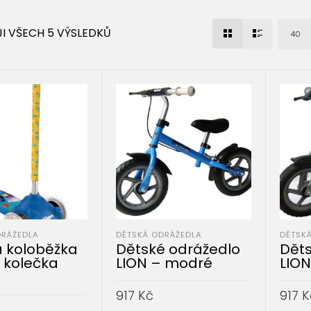
I VŠECH 5 VÝSLEDKŮ
40
DRÁŽEDLA
DĚTSKÁ ODRÁŽEDLA
DĚTSK
 koloběžka
Dětské odrážedlo
Děts
3 kolečka
LION – modré
LION
917
Kč
917
K