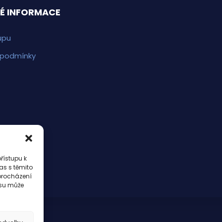
É INFORMACE
upu
 podmínky
řístupu k
as s těmito
procházení
asu může
buPraha.cz