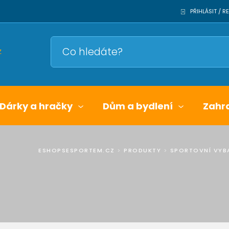
PŘIHLÁSIT / 
Dárky a hračky
Dům a bydlení
Zahr
ESHOPSESPORTEM.CZ
>
PRODUKTY
>
SPORTOVNÍ VYB