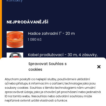
Kontakty
NEJPRODÁVANĚJŠÍ
Hadice zahradní 1" - 20 m
1 080
Kč
Kabel prodlužovací - 30 m, 4 zásuvky,
typ E buben
Spravovat Souhlas s
1 260
Kč
cookies
VOLTRONIC® Sada 2 kusů světelných
Abychom poskytli co nejlepší služby, používáme k ukládání
drátů 50 LED - teplá bílá
a/nebo přístupu k informacím o zařízení, technologie jako jsou
343
Kč
soubory cookies. Souhlas s těmito technologiemi nám umožní
zpracovávat údaje, jako je chování při procházení nebo jedinečná
ID na tomto webu. Nesouhlas nebo odvolání souhlasu může
nepříznivě ovlivnit určité vlastnosti a funkce.