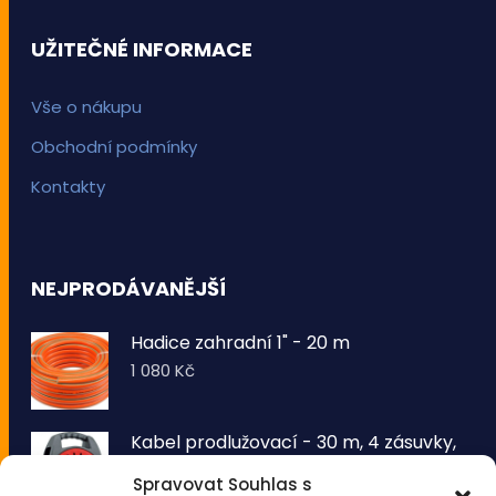
UŽITEČNÉ INFORMACE
Vše o nákupu
Obchodní podmínky
Kontakty
NEJPRODÁVANĚJŠÍ
Hadice zahradní 1" - 20 m
1 080
Kč
Kabel prodlužovací - 30 m, 4 zásuvky,
typ E buben
Spravovat Souhlas s
1 260
Kč