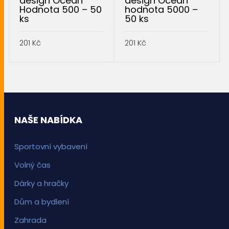
design Ocean
design Ocean
Hodnota 500 – 50
hodnota 5000 –
ks
50 ks
201
Kč
201
Kč
PŘIDAT DO KOŠÍKU
PŘIDAT DO KOŠÍKU
NAŠE NABÍDKA
Sportovní vybavení
Volný čas
Dárky a hračky
Dům a bydlení
Zahrada