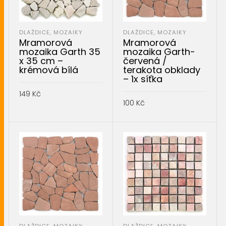
DLAŽDICE, MOZAIKY
DLAŽDICE, MOZAIKY
Mramorová
Mramorová
mozaika Garth 35
mozaika Garth-
x 35 cm –
červená /
krémová bílá
terakota obklady
– 1x síťka
149
Kč
100
Kč
PŘIDAT DO KOŠÍKU
PŘIDAT DO KOŠÍKU