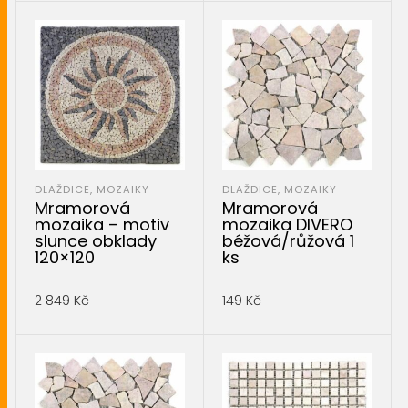
DLAŽDICE, MOZAIKY
DLAŽDICE, MOZAIKY
Mramorová
Mramorová
mozaika – motiv
mozaika DIVERO
slunce obklady
béžová/růžová 1
120×120
ks
2 849
Kč
149
Kč
PŘIDAT DO KOŠÍKU
PŘIDAT DO KOŠÍKU