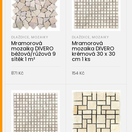
DLAŽDICE, MOZAIKY
DLAŽDICE, MOZAIKY
Mramorová
Mramorová
mozaika DIVERO
mozaika DIVERO
béžová/růžová 9
krémová 30 x 30
sítěk 1 m²
cm 1 ks
871
Kč
154
Kč
PŘIDAT DO KOŠÍKU
PŘIDAT DO KOŠÍKU