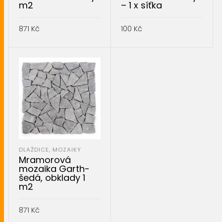
m2
– 1 x síťka
871
Kč
100
Kč
PŘIDAT DO KOŠÍKU
PŘIDAT DO KOŠÍKU
DLAŽDICE, MOZAIKY
Mramorová
mozaika Garth-
šedá, obklady 1
m2
871
Kč