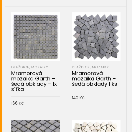
PŘIDAT DO KOŠÍKU
PŘIDAT DO KOŠÍKU
DLAŽDICE, MOZAIKY
DLAŽDICE, MOZAIKY
Mramorová
Mramorová
mozaika Garth –
mozaika Garth –
šedá obklady – 1x
šedá obklady 1 ks
síťka
140
Kč
166
Kč
PŘIDAT DO KOŠÍKU
PŘIDAT DO KOŠÍKU