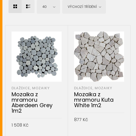
40
VÝCHOZÍ TŘÍDĚNÍ
DLAŽDICE, MOZAIKY
DLAŽDICE, MOZAIKY
Mozaika z
Mozaika z
mramoru
mramoru Kuta
Aberdeen Grey
White 1m2
1m2
877
Kč
1 508
Kč
PŘIDAT DO KOŠÍKU
PŘIDAT DO KOŠÍKU