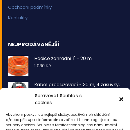
Obchodní podmínky
Kontakty
NEJPRODÁVANĚJŠÍ
Hadice zahradní 1" - 20 m
1 080
Kč
Kabel prodlužovací - 30 m, 4 zásuvky,
typ E buben
Spravovat Souhlas s
1 260
Kč
cookies
VOLTRONIC® Sada 2 kusů světelných
Abychom poskytli co nejlepší služby, používáme k ukládání
drátů 50 LED - teplá bílá
a/nebo přístupu k informacím o zařízení, technologie jako jsou
343
Kč
soubory cookies. Souhlas s těmito technologiemi nám umožní