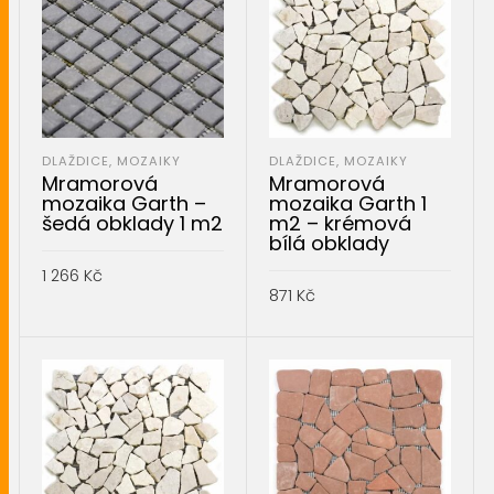
DLAŽDICE, MOZAIKY
DLAŽDICE, MOZAIKY
Mramorová
Mramorová
mozaika Garth –
mozaika Garth 1
šedá obklady 1 m2
m2 – krémová
bílá obklady
1 266
Kč
871
Kč
PŘIDAT DO KOŠÍKU
PŘIDAT DO KOŠÍKU