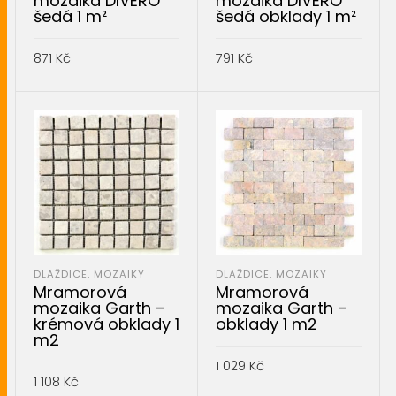
mozaika DIVERO
mozaika DIVERO
šedá 1 m²
šedá obklady 1 m²
871
Kč
791
Kč
PŘIDAT DO KOŠÍKU
PŘIDAT DO KOŠÍKU
DLAŽDICE, MOZAIKY
DLAŽDICE, MOZAIKY
Mramorová
Mramorová
mozaika Garth –
mozaika Garth –
krémová obklady 1
obklady 1 m2
m2
1 029
Kč
1 108
Kč