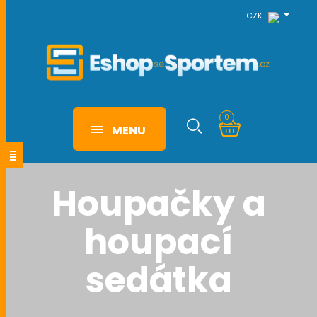
CZK
0
MENU
Houpačky a
houpací
sedátka