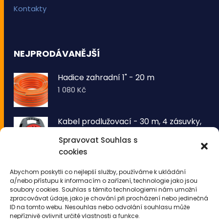
Kontakty
NEJPRODÁVANĚJŠÍ
Hadice zahradní 1" - 20 m
1 080
Kč
Kabel prodlužovací - 30 m, 4 zásuvky,
typ E buben
Spravovat Souhlas s
1 260
Kč
cookies
VOLTRONIC® Sada 2 kusů světelných
Abychom poskytli co nejlepší služby, používáme k ukládání
drátů 50 LED - teplá bílá
a/nebo přístupu k informacím o zařízení, technologie jako jsou
343
Kč
soubory cookies. Souhlas s těmito technologiemi nám umožní
zpracovávat údaje, jako je chování při procházení nebo jedinečná
ID na tomto webu. Nesouhlas nebo odvolání souhlasu může
nepříznivě ovlivnit určité vlastnosti a funkce.