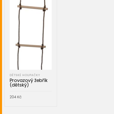
DĚTSKÉ HOUPAČKY
Provazový žebřík
(dětský)
204
Kč
PŘIDAT DO KOŠÍKU