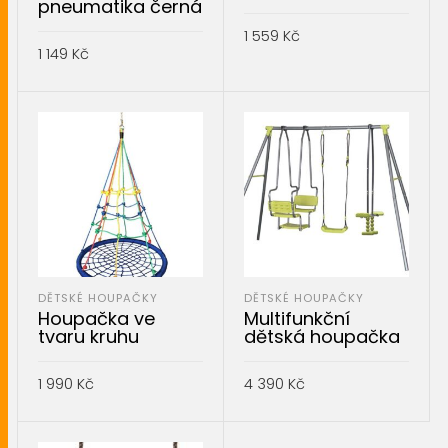
pneumatika černá
1 559
Kč
1 149
Kč
PŘIDAT DO KOŠÍKU
PŘIDAT DO KOŠÍKU
DĚTSKÉ HOUPAČKY
DĚTSKÉ HOUPAČKY
Houpačka ve
Multifunkční
tvaru kruhu
dětská houpačka
1 990
Kč
4 390
Kč
PŘIDAT DO KOŠÍKU
PŘIDAT DO KOŠÍKU